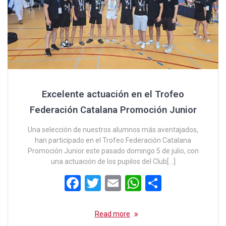
Excelente actuación en el Trofeo
Federación Catalana Promoción Junior
Una selección de nuestros alumnos más aventajados,
han participado en el Trofeo Federación Catalana
Promoción Junior este pasado domingo 5 de julio, con
una actuación de los pupilos del Club[…]
F
T
E
W
C
a
wi
m
h
o
ce
tt
ail
at
m
Read more