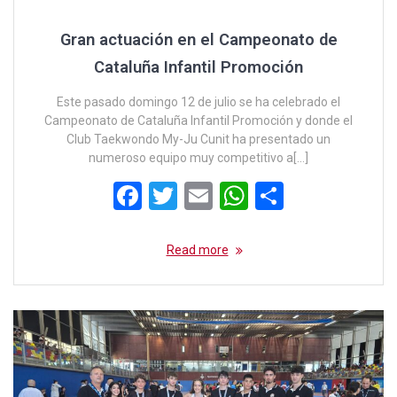
Gran actuación en el Campeonato de
Cataluña Infantil Promoción
Este pasado domingo 12 de julio se ha celebrado el
Campeonato de Cataluña Infantil Promoción y donde el
Club Taekwondo My-Ju Cunit ha presentado un
numeroso equipo muy competitivo a[…]
F
T
E
W
C
a
wi
m
h
o
ce
tt
ail
at
m
Read more
b
er
s
p
o
A
ar
o
p
tir
k
p