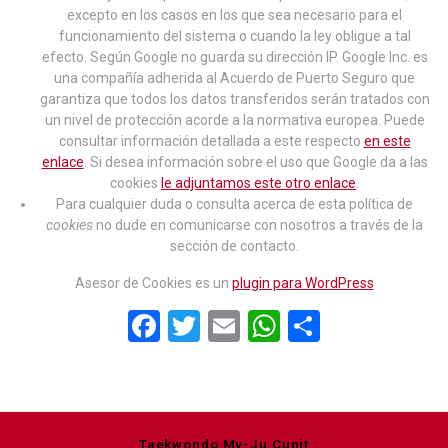
excepto en los casos en los que sea necesario para el
funcionamiento del sistema o cuando la ley obligue a tal
efecto. Según Google no guarda su dirección IP. Google Inc. es
una compañía adherida al Acuerdo de Puerto Seguro que
garantiza que todos los datos transferidos serán tratados con
un nivel de protección acorde a la normativa europea. Puede
consultar información detallada a este respecto
en este
enlace
. Si desea información sobre el uso que Google da a las
cookies
le adjuntamos este otro enlace
.
Para cualquier duda o consulta acerca de esta política de
cookies
no dude en comunicarse con nosotros a través de la
sección de contacto.
Asesor de Cookies es un
plugin para WordPress
F
T
E
W
C
a
wi
m
h
o
ce
tt
ail
at
m
b
er
s
p
Taekwondo My-Ju Cunit