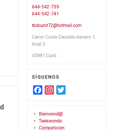
644-542-739
644-542-741
tkdcunit72@hotmail.com
Carrer Costa Daurada número 1,
local 5.
43881 Cunit
SÍGUENOS
F
In
T
a
st
wi
ad
ce
a
tt
Bienvenid@
b
gr
er
Taekwondo
o
a
Competición