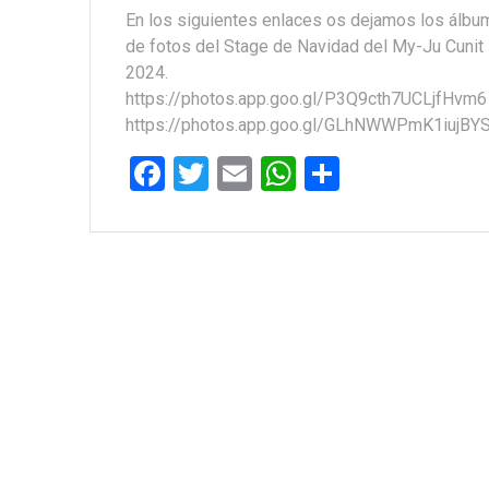
En los siguientes enlaces os dejamos los álbu
de fotos del Stage de Navidad del My-Ju Cunit
2024.
https://photos.app.goo.gl/P3Q9cth7UCLjfHvm6
https://photos.app.goo.gl/GLhNWWPmK1iujBY
F
T
E
W
C
a
wi
m
h
o
ce
tt
ail
at
m
b
er
s
p
o
A
ar
o
p
tir
k
p