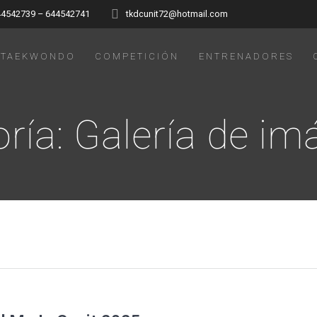
44542739 – 644542741
tkdcunit72@hotmail.com
TAEKWONDO
COMPETICIÓN
ENTRENADORES
ría:
Galería de i