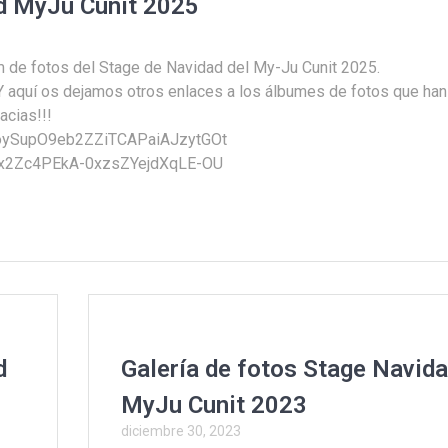
ad MyJu Cunit 2025
m de fotos del Stage de Navidad del My-Ju Cunit 2025.
 aquí os dejamos otros enlaces a los álbumes de fotos que han
cias!!!
nJtoySupO9eb2ZZiTCAPaiAJzytGOt
tC2x2Zc4PEkA-0xzsZYejdXqLE-OU
d
Galería de fotos Stage Navid
MyJu Cunit 2023
diciembre 30, 2023