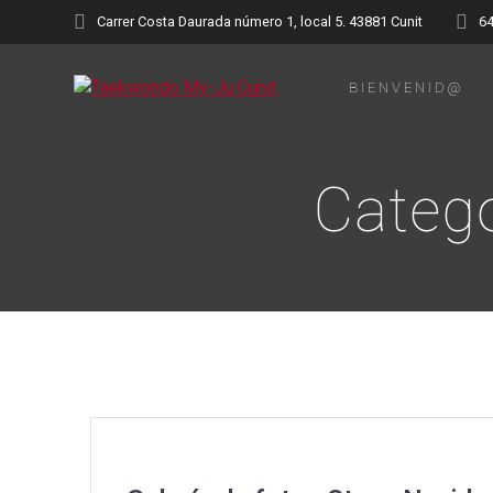
Saltar
Carrer Costa Daurada número 1, local 5. 43881 Cunit
6
al
contenido
BIENVENID@
Catego