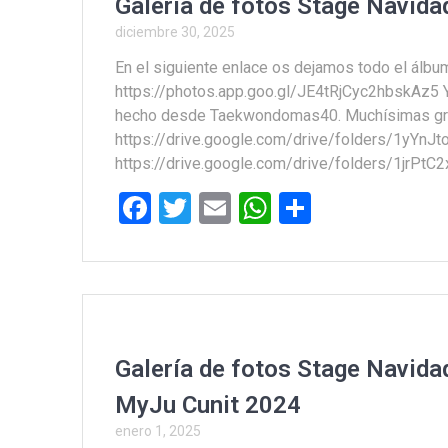
Galería de fotos Stage Navid
diciembre 30, 2025
En el siguiente enlace os dejamos todo el álbu
https://photos.app.goo.gl/JE4tRjCyc2hbskAz5 Y
hecho desde Taekwondomas40. Muchísimas gra
https://drive.google.com/drive/folders/1yY
https://drive.google.com/drive/folders/1jrP
F
T
E
W
C
a
wi
m
h
o
ce
tt
ail
at
m
b
er
s
p
o
A
ar
o
p
tir
Galería de fotos Stage Navida
k
p
MyJu Cunit 2024
enero 1, 2025