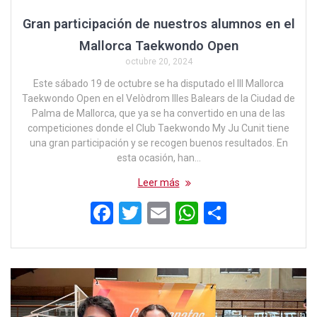
Gran participación de nuestros alumnos en el
Mallorca Taekwondo Open
octubre 20, 2024
Este sábado 19 de octubre se ha disputado el III Mallorca
Taekwondo Open en el Velòdrom Illes Balears de la Ciudad de
Palma de Mallorca, que ya se ha convertido en una de las
competiciones donde el Club Taekwondo My Ju Cunit tiene
una gran participación y se recogen buenos resultados. En
esta ocasión, han…
Leer más
F
T
E
W
C
a
wi
m
h
o
ce
tt
ail
at
m
b
er
s
p
o
A
ar