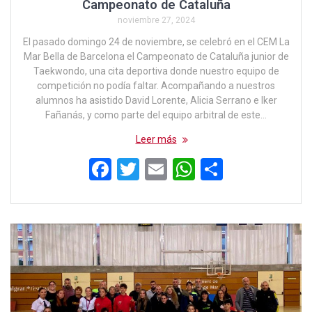
Campeonato de Cataluña
noviembre 27, 2024
El pasado domingo 24 de noviembre, se celebró en el CEM La
Mar Bella de Barcelona el Campeonato de Cataluña junior de
Taekwondo, una cita deportiva donde nuestro equipo de
competición no podía faltar. Acompañando a nuestros
alumnos ha asistido David Lorente, Alicia Serrano e Iker
Fañanás, y como parte del equipo arbitral de este…
Leer más
F
T
E
W
C
a
wi
m
h
o
ce
tt
ail
at
m
b
er
s
p
o
A
ar
o
p
tir
k
p