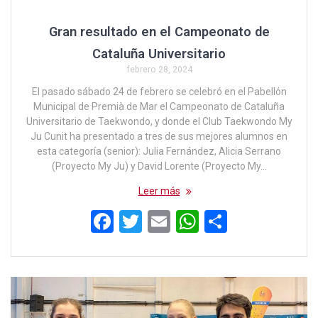
Gran resultado en el Campeonato de
Cataluña Universitario
febrero 28, 2024
El pasado sábado 24 de febrero se celebró en el Pabellón
Municipal de Premià de Mar el Campeonato de Cataluña
Universitario de Taekwondo, y donde el Club Taekwondo My
Ju Cunit ha presentado a tres de sus mejores alumnos en
esta categoría (senior): Julia Fernández, Alicia Serrano
(Proyecto My Ju) y David Lorente (Proyecto My…
Leer más
F
T
E
W
C
a
wi
m
h
o
ce
tt
ail
at
m
b
er
s
p
o
A
ar