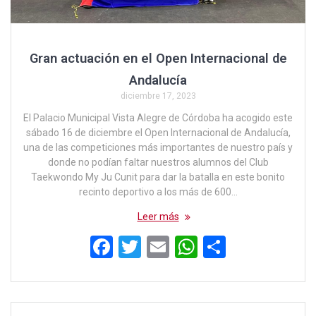
Gran actuación en el Open Internacional de
Andalucía
diciembre 17, 2023
El Palacio Municipal Vista Alegre de Córdoba ha acogido este
sábado 16 de diciembre el Open Internacional de Andalucía,
una de las competiciones más importantes de nuestro país y
donde no podían faltar nuestros alumnos del Club
Taekwondo My Ju Cunit para dar la batalla en este bonito
recinto deportivo a los más de 600…
Leer más
F
T
E
W
C
a
wi
m
h
o
ce
tt
ail
at
m
b
er
s
p
Navegación