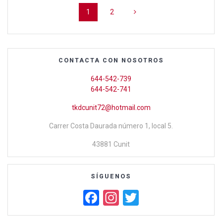
o
A
ar
Página
Página
1
2
de
o
p
tir
entradas
k
p
CONTACTA CON NOSOTROS
644-542-739
644-542-741
tkdcunit72@hotmail.com
Carrer Costa Daurada número 1, local 5.
43881 Cunit
SÍGUENOS
F
In
T
a
st
wi