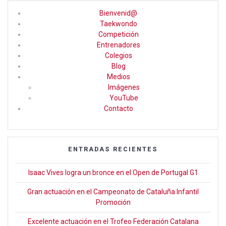
ce
a
tt
Bienvenid@
b
gr
er
Taekwondo
Competición
o
a
Entrenadores
o
m
Colegios
Blog
k
Medios
Imágenes
YouTube
Contacto
ENTRADAS RECIENTES
Isaac Vives logra un bronce en el Open de Portugal G1
Gran actuación en el Campeonato de Cataluña Infantil
Promoción
Excelente actuación en el Trofeo Federación Catalana