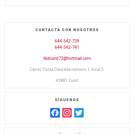
a
wi
m
h
o
ce
tt
ail
at
m
b
er
s
p
o
A
ar
CONTACTA CON NOSOTROS
o
p
tir
644-542-739
k
p
644-542-741
tkdcunit72@hotmail.com
Carrer Costa Daurada número 1, local 5.
43881 Cunit
SÍGUENOS
F
In
T
a
st
wi
ce
a
tt