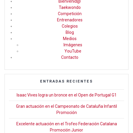
Bienvenid@
b
gr
er
Taekwondo
Competición
o
a
Entrenadores
o
m
Colegios
Blog
k
Medios
Imágenes
YouTube
Contacto
ENTRADAS RECIENTES
Isaac Vives logra un bronce en el Open de Portugal G1
Gran actuación en el Campeonato de Cataluña Infantil
Promoción
Excelente actuación en el Trofeo Federación Catalana
Promoción Junior