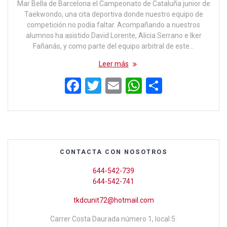
Mar Bella de Barcelona el Campeonato de Cataluña junior de
Taekwondo, una cita deportiva donde nuestro equipo de
competición no podía faltar. Acompañando a nuestros
alumnos ha asistido David Lorente, Alicia Serrano e Iker
Fañanás, y como parte del equipo arbitral de este…
Leer más
F
T
E
W
C
a
wi
m
h
o
ce
tt
ail
at
m
b
er
s
p
o
A
ar
CONTACTA CON NOSOTROS
o
p
tir
644-542-739
k
p
644-542-741
tkdcunit72@hotmail.com
Carrer Costa Daurada número 1, local 5.