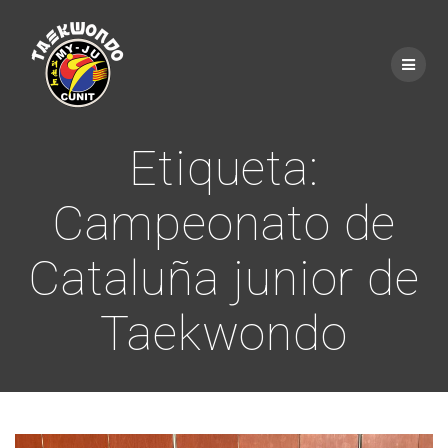
Saltar
al
contenido
Etiqueta:
Campeonato de
Cataluña junior de
Taekwondo