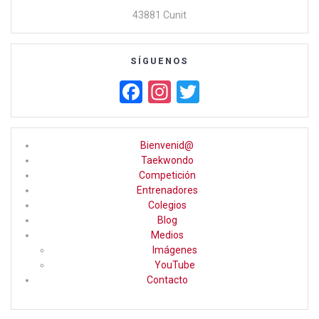
43881 Cunit
SÍGUENOS
F
In
T
a
st
wi
ce
a
tt
Bienvenid@
b
gr
er
Taekwondo
Competición
o
a
Entrenadores
o
m
Colegios
Blog
k
Medios
Imágenes
YouTube
Contacto