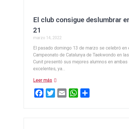
El club consigue deslumbrar e
21
marzo 14, 2022
El pasado domingo 13 de marzo se celebró en e
Campeonato de Catalunya de Taekwondo en las 
Cunit presentó sus mejores alumnos en ambas 
excelentes, ya…
Leer más
F
T
E
W
C
a
wi
m
h
o
ce
tt
ail
at
m
b
er
s
p