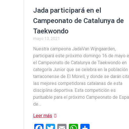
o
A
ar
o
p
tir
Jada participará en el
k
p
Campeonato de Catalunya de
Taekwondo
mayo 13, 2021
Nuestra campeona JadaVan Wijngaarden,
participará este próximo domingo 16 de mayo 
el Campeonato de Catalunya de Taekwondo en
categoría Junior que se celebra en la población
tarraconense de El Morell, y donde se darán cit
las mejores competidoras catalanas de esta
disciplina deportiva. Esta competición es
puntuable para el próximo Campeonato de Esp
de…
Leer más
F
T
E
W
C