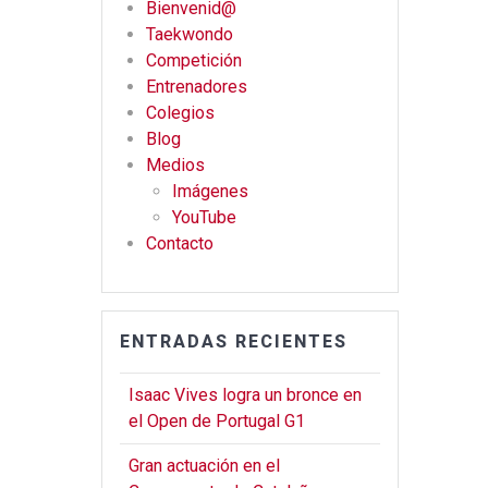
Bienvenid@
b
gr
er
Taekwondo
o
a
Competición
o
m
Entrenadores
Colegios
k
Blog
Medios
Imágenes
YouTube
Contacto
ENTRADAS RECIENTES
Isaac Vives logra un bronce en
el Open de Portugal G1
Gran actuación en el