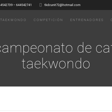
44542739 – 644542741
tkdcunit72@hotmail.com
TAEKWONDO
COMPETICIÓN
ENTRENADORES
campeonato de ca
taekwondo