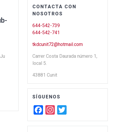
CONTACTA CON
NOSOTROS
ub-
644-542-739
644-542-741
tkdcunit72@hotmail.com
 Ju
Carrer Costa Daurada número 1,
local 5.
43881 Cunit
SÍGUENOS
F
In
T
a
st
wi
ce
a
tt