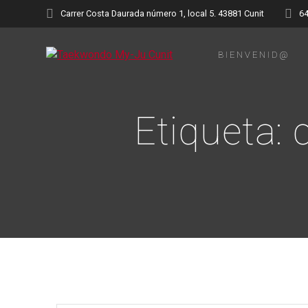
Saltar
Carrer Costa Daurada número 1, local 5. 43881 Cunit
6
al
contenido
BIENVENID@
Etiqueta: