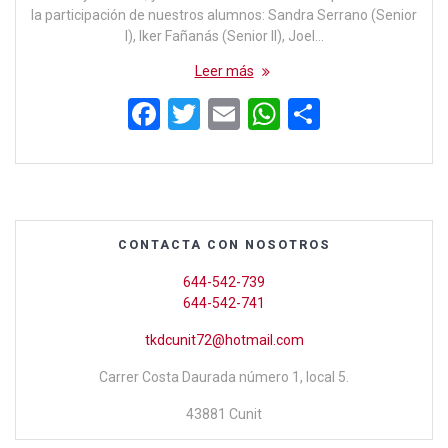
la participación de nuestros alumnos: Sandra Serrano (Senior
I), Iker Fañanás (Senior II), Joel…
Leer más
F
T
E
W
C
a
wi
m
h
o
ce
tt
ail
at
m
b
er
s
p
o
A
ar
CONTACTA CON NOSOTROS
o
p
tir
644-542-739
k
p
644-542-741
tkdcunit72@hotmail.com
Carrer Costa Daurada número 1, local 5.
43881 Cunit