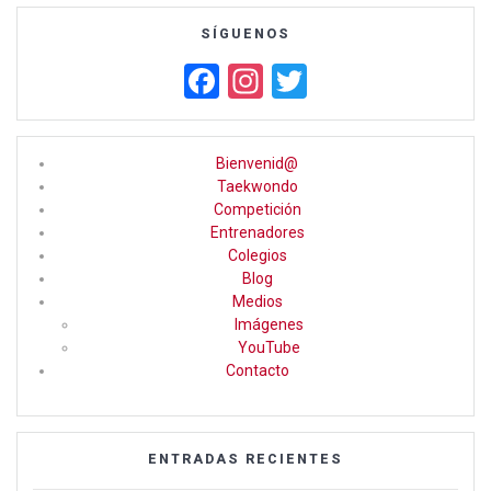
SÍGUENOS
F
In
T
a
st
wi
ce
a
tt
Bienvenid@
b
gr
er
Taekwondo
Competición
o
a
Entrenadores
o
m
Colegios
Blog
k
Medios
Imágenes
YouTube
Contacto
ENTRADAS RECIENTES