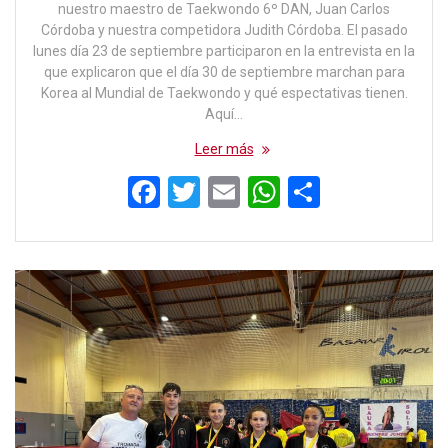
nuestro maestro de Taekwondo 6º DAN, Juan Carlos
Córdoba y nuestra competidora Judith Córdoba. El pasado
lunes día 23 de septiembre participaron en la entrevista en la
que explicaron que el día 30 de septiembre marchan para
Korea al Mundial de Taekwondo y qué espectativas tienen.
Aquí…
Leer más
F
T
E
W
C
a
wi
m
h
o
ce
tt
ail
at
m
b
er
s
p
o
A
ar
o
p
tir
k
p