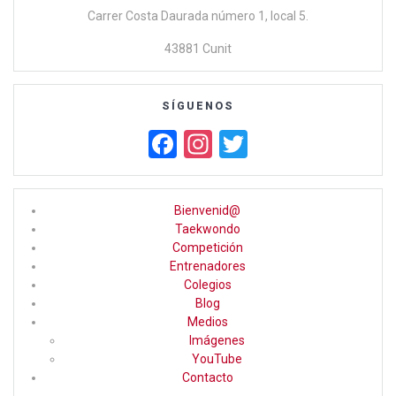
Carrer Costa Daurada número 1, local 5.
43881 Cunit
SÍGUENOS
F
In
T
a
st
wi
ce
a
tt
Bienvenid@
b
gr
er
Taekwondo
Competición
o
a
Entrenadores
o
m
Colegios
Blog
k
Medios
Imágenes
YouTube
Contacto