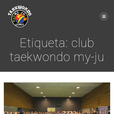
Saltar
al
contenido
Etiqueta:
club
taekwondo my-ju