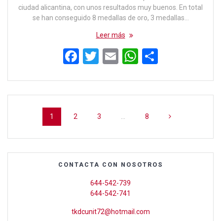
ciudad alicantina, con unos resultados muy buenos. En total
se han conseguido 8 medallas de oro, 3 medallas…
Leer más
F
T
E
W
C
a
wi
m
h
o
ce
tt
ail
at
m
b
er
s
p
Navegación
o
A
ar
Página
Página
Página
Página
1
2
3
…
8
de
o
p
tir
entradas
k
p
CONTACTA CON NOSOTROS
644-542-739
644-542-741
tkdcunit72@hotmail.com