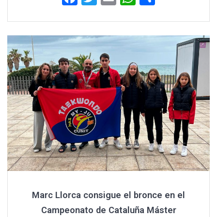
a
wi
m
h
o
ce
tt
ail
at
m
b
er
s
p
o
A
ar
o
p
tir
k
p
Marc Llorca consigue el bronce en el
Campeonato de Cataluña Máster