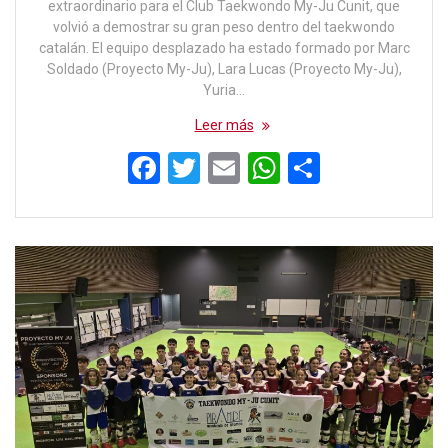
extraordinario para el Club Taekwondo My-Ju Cunit, que
volvió a demostrar su gran peso dentro del taekwondo
catalán. El equipo desplazado ha estado formado por Marc
Soldado (Proyecto My-Ju), Lara Lucas (Proyecto My-Ju),
Yuria…
Leer más
F
T
E
W
C
a
wi
m
h
o
ce
tt
ail
at
m
b
er
s
p
o
A
ar
o
p
tir
k
p