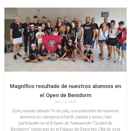
ce
tt
ail
at
m
b
er
s
p
o
A
ar
o
p
tir
k
p
Magnífico resultado de nuestros alumnos en
el Open de Benidorm
julio 18, 2022
Este pasado sábado 16 de julio, una selección de nuestros
alumnos en categoría infantil, cadete y senior, han
participado en el III Open de Taekwondo “Ciudad de
Benidorm” celebrado en el Palacio de Deportes L’Illa de esta