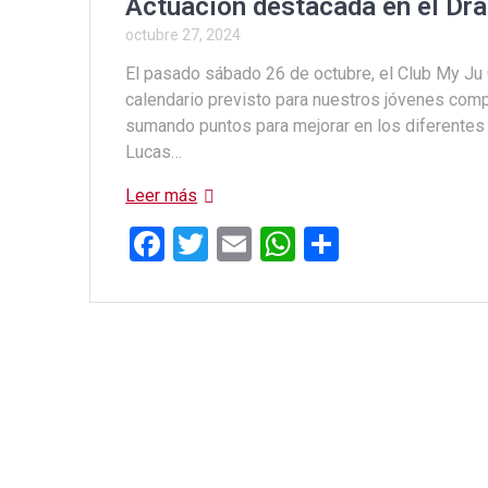
Actuación destacada en el Dr
octubre 27, 2024
El pasado sábado 26 de octubre, el Club My Ju 
calendario previsto para nuestros jóvenes com
sumando puntos para mejorar en los diferentes 
Lucas…
Leer más
F
T
E
W
C
a
wi
m
h
o
ce
tt
ail
at
m
b
er
s
p
o
A
ar
o
p
tir
k
p