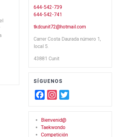
644-542-739
644-542-741
el
tkdcunit72@hotmail.com
r
a
Carrer Costa Daurada número 1,
local 5.
43881 Cunit
SÍGUENOS
F
In
T
a
st
wi
ce
a
tt
Bienvenid@
b
gr
er
Taekwondo
o
a
Competición