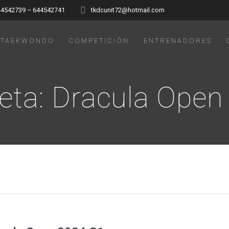
44542739 – 644542741
tkdcunit72@hotmail.com
TAEKWONDO
COMPETICIÓN
ENTRENADORES
eta:
Dracula Open