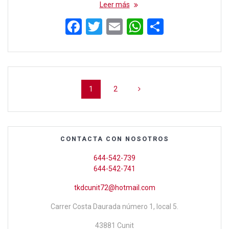
Leer más
F
T
E
W
C
a
wi
m
h
o
ce
tt
ail
at
m
b
er
s
p
Navegación
o
A
ar
Página
Página
1
2
de
o
p
tir
entradas
k
p
CONTACTA CON NOSOTROS
644-542-739
644-542-741
tkdcunit72@hotmail.com
Carrer Costa Daurada número 1, local 5.
43881 Cunit