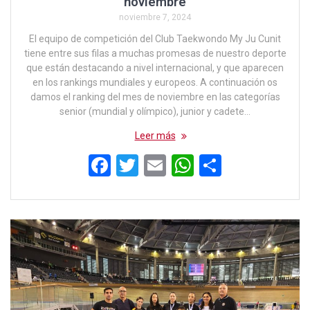
noviembre
noviembre 7, 2024
El equipo de competición del Club Taekwondo My Ju Cunit
tiene entre sus filas a muchas promesas de nuestro deporte
que están destacando a nivel internacional, y que aparecen
en los rankings mundiales y europeos. A continuación os
damos el ranking del mes de noviembre en las categorías
senior (mundial y olímpico), junior y cadete…
Leer más
F
T
E
W
C
a
wi
m
h
o
ce
tt
ail
at
m
b
er
s
p
o
A
ar
o
p
tir
k
p