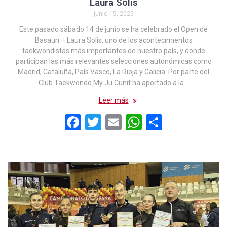
Laura Solís
junio 15, 2025
Este pasado sábado 14 de junio se ha celebrado el Open de
Basauri – Laura Solís, uno de los acontecimientos
taekwondistas más importantes de nuestro país, y donde
participan las más relevantes selecciones autonómicas como
Madrid, Cataluña, País Vasco, La Rioja y Galicia. Por parte del
Club Taekwondo My Ju Cunit ha aportado a la…
Leer más
F
T
E
W
C
a
wi
m
h
o
ce
tt
ail
at
m
b
er
s
p
o
A
ar
o
p
tir
k
p