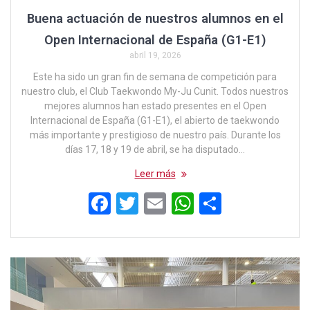
Buena actuación de nuestros alumnos en el
Open Internacional de España (G1-E1)
abril 19, 2026
Este ha sido un gran fin de semana de competición para
nuestro club, el Club Taekwondo My-Ju Cunit. Todos nuestros
mejores alumnos han estado presentes en el Open
Internacional de España (G1-E1), el abierto de taekwondo
más importante y prestigioso de nuestro país. Durante los
días 17, 18 y 19 de abril, se ha disputado…
Leer más
F
T
E
W
C
a
wi
m
h
o
ce
tt
ail
at
m
b
er
s
p
o
A
ar