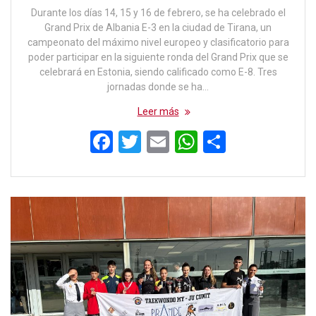
Durante los días 14, 15 y 16 de febrero, se ha celebrado el
Grand Prix de Albania E-3 en la ciudad de Tirana, un
campeonato del máximo nivel europeo y clasificatorio para
poder participar en la siguiente ronda del Grand Prix que se
celebrará en Estonia, siendo calificado como E-8. Tres
jornadas donde se ha…
Leer más
F
T
E
W
C
a
wi
m
h
o
ce
tt
ail
at
m
b
er
s
p
o
A
ar
o
p
tir
k
p