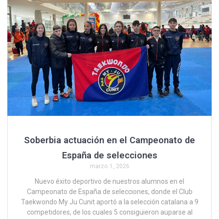
o
p
tir
k
p
Soberbia actuación en el Campeonato de
España de selecciones
marzo 1, 2026
Nuevo éxito deportivo de nuestros alumnos en el
Campeonato de España de selecciones, donde el Club
Taekwondo My Ju Cunit aportó a la selección catalana a 9
competidores, de los cuales 5 consiguieron auparse al