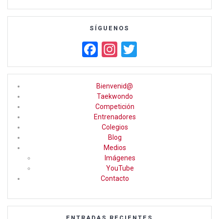
SÍGUENOS
F
In
T
a
st
wi
ce
a
tt
Bienvenid@
b
gr
er
Taekwondo
Competición
o
a
Entrenadores
o
m
Colegios
Blog
k
Medios
Imágenes
YouTube
Contacto
ENTRADAS RECIENTES