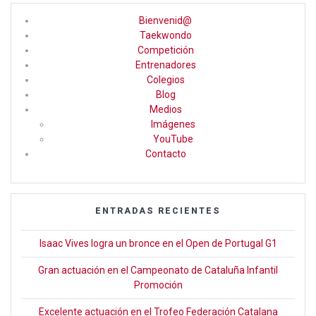
ce
a
tt
Bienvenid@
b
gr
er
Taekwondo
Competición
o
a
Entrenadores
o
m
Colegios
Blog
k
Medios
Imágenes
YouTube
Contacto
ENTRADAS RECIENTES
Isaac Vives logra un bronce en el Open de Portugal G1
Gran actuación en el Campeonato de Cataluña Infantil
Promoción
Excelente actuación en el Trofeo Federación Catalana