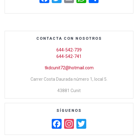
a
wi
m
h
o
ce
tt
ail
at
m
b
er
s
p
o
A
ar
CONTACTA CON NOSOTROS
o
p
tir
644-542-739
k
p
644-542-741
tkdcunit72@hotmail.com
Carrer Costa Daurada número 1, local 5.
43881 Cunit
SÍGUENOS
F
In
T
a
st
wi