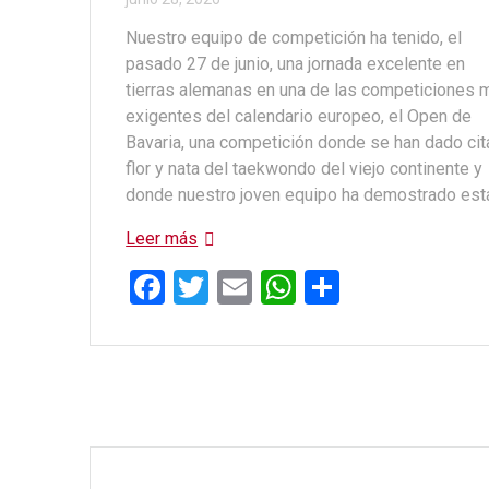
Nuestro equipo de competición ha tenido, el
pasado 27 de junio, una jornada excelente en
tierras alemanas en una de las competiciones 
exigentes del calendario europeo, el Open de
Bavaria, una competición donde se han dado cita
flor y nata del taekwondo del viejo continente y
donde nuestro joven equipo ha demostrado est
Leer más
F
T
E
W
C
a
wi
m
h
o
ce
tt
ail
at
m
b
er
s
p
o
A
ar
o
p
tir