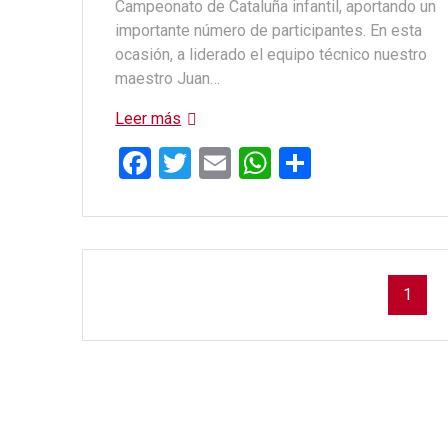
Campeonato de Cataluña infantil, aportando un
importante número de participantes. En esta
ocasión, a liderado el equipo técnico nuestro
maestro Juan…
Leer más
F
T
E
W
C
a
wi
m
h
o
ce
tt
ail
at
m
b
er
s
p
Navegación
o
A
ar
Págin
1
de
o
p
tir
k
p
entradas