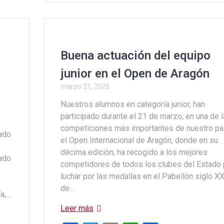
ce
tt
ail
at
m
b
er
s
p
o
A
ar
o
p
tir
Buena actuación del equipo
k
p
junior en el Open de Aragón
marzo 21, 2026
Nuestros alumnos en categoría junior, han
participado durante el 21 de marzo, en una de 
competiciones más importantes de nuestro paí
tado
el Open Internacional de Aragón, donde en su
décima edición, ha recogido a los mejores
ado
competidores de todos los clubes del Estado 
luchar por las medallas en el Pabellón siglo XX
de…
ía,…
Leer más