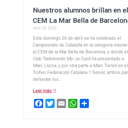
k
p
Nuestros alumnos brillan en e
CEM La Mar Bella de Barcelon
abril 28, 2026
Este domingo 26 de abril se ha celebrado el
Campeonato de Cataluña en la categoría máster
el CEM de la Mar Bella de Barcelona, y donde e
Club Taekwondo My-Ju Cunit ha presentado a
Marc Llorca, y por otra parte a Marc Torrell en el
Trofeo Federación Catalana 1 Senior, ambos pa
defender los…
Leer más
F
T
E
W
C
a
wi
m
h
o
ce
tt
ail
at
m