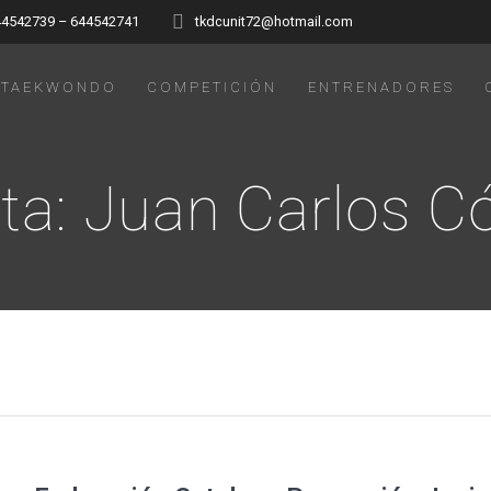
44542739 – 644542741
tkdcunit72@hotmail.com
TAEKWONDO
COMPETICIÓN
ENTRENADORES
ta:
Juan Carlos C