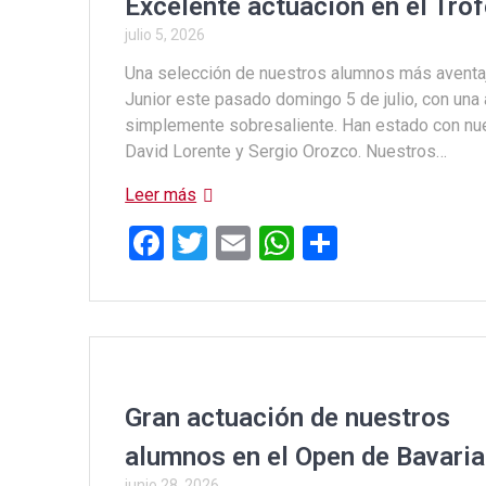
Excelente actuación en el Tro
julio 5, 2026
Una selección de nuestros alumnos más aventaj
Junior este pasado domingo 5 de julio, con una
simplemente sobresaliente. Han estado con nues
David Lorente y Sergio Orozco. Nuestros…
Leer más
F
T
E
W
C
a
wi
m
h
o
ce
tt
ail
at
m
b
er
s
p
o
A
ar
o
p
tir
Gran actuación de nuestros
k
p
alumnos en el Open de Bavaria
junio 28, 2026