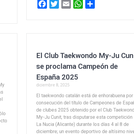
F
T
E
W
C
a
wi
m
h
o
ce
tt
ail
at
m
b
er
s
p
o
A
ar
o
p
tir
El Club Taekwondo My-Ju Cun
k
p
se proclama Campeón de
España 2025
 My
diciembre 8, 2025
as
El taekwondo catalán está de enhorabuena por 
el
consecución del título de Campeones de Espa
de clubes 2025 obtenido por el Club Taekwon
ólo
My-Ju Cunit, tras disputarse esta competición
ecto
La Nucia (Alicante) durante los días 4 al 8 de
diciembre; un evento deportivo de altísimo nive