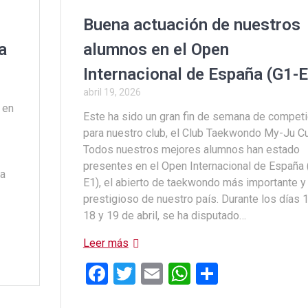
o
A
ar
o
p
tir
l
Buena actuación de nuestros
k
p
a
alumnos en el Open
Internacional de España (G1-
abril 19, 2026
 en
Este ha sido un gran fin de semana de competi
l
para nuestro club, el Club Taekwondo My-Ju Cu
Todos nuestros mejores alumnos han estado
presentes en el Open Internacional de España 
ra
E1), el abierto de taekwondo más importante y
prestigioso de nuestro país. Durante los días 1
18 y 19 de abril, se ha disputado…
Leer más
F
T
E
W
C
a
wi
m
h
o