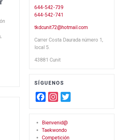
r
644-542-739
644-542-741
ión
tkdcunit72@hotmail.com
,
Carrer Costa Daurada número 1,
local 5.
43881 Cunit
SÍGUENOS
F
In
T
a
st
wi
ce
a
tt
Bienvenid@
b
gr
er
Taekwondo
o
a
Competición