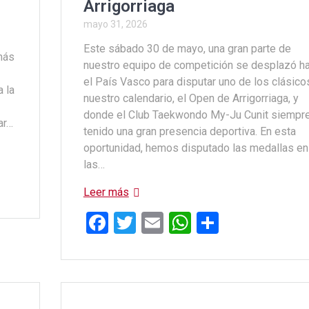
Arrigorriaga
mayo 31, 2026
Este sábado 30 de mayo, una gran parte de
más
nuestro equipo de competición se desplazó h
el País Vasco para disputar uno de los clásico
 la
nuestro calendario, el Open de Arrigorriaga, y
donde el Club Taekwondo My-Ju Cunit siempre
ar…
tenido una gran presencia deportiva. En esta
oportunidad, hemos disputado las medallas en
las…
Leer más
F
T
E
W
C
a
wi
m
h
o
ce
tt
ail
at
m
b
er
s
p