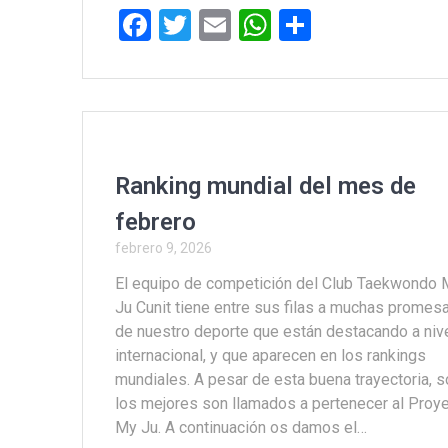
F
T
E
W
C
a
wi
m
h
o
ce
tt
ail
at
m
b
er
s
p
o
A
ar
o
p
tir
Ranking mundial del mes de
k
p
febrero
febrero 9, 2026
El equipo de competición del Club Taekwondo
Ju Cunit tiene entre sus filas a muchas promes
de nuestro deporte que están destacando a niv
internacional, y que aparecen en los rankings
mundiales. A pesar de esta buena trayectoria, s
los mejores son llamados a pertenecer al Proy
My Ju. A continuación os damos el…