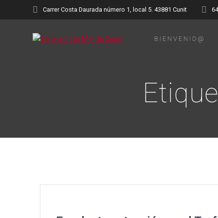
Saltar
Carrer Costa Daurada número 1, local 5. 43881 Cunit
6
al
contenido
BIENVENID@
Etique