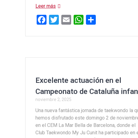
Leer más
F
T
E
W
C
a
wi
m
h
o
ce
tt
ail
at
m
b
er
s
p
o
A
ar
o
p
tir
k
p
Excelente actuación en el
Campeonato de Cataluña infan
noviembre 2, 2025
Una nueva fantástica jornada de taekwondo la q
hemos disfrutado este domingo 2 de noviembr
en el CEM La Mar Bella de Barcelona, donde el
Club Taekwondo My Ju Cunit ha participado en 