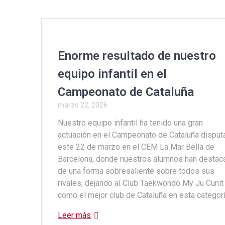
b
er
s
p
o
A
ar
o
p
tir
k
p
Enorme resultado de nuestro
equipo infantil en el
Campeonato de Cataluña
marzo 22, 2026
Nuestro equipo infantil ha tenido una gran
actuación en el Campeonato de Cataluña dispu
este 22 de marzo en el CEM La Mar Bella de
Barcelona, donde nuestros alumnos han destac
de una forma sobresaliente sobre todos sus
rivales, dejando al Club Taekwondo My Ju Cunit
como el mejor club de Cataluña en esta categor
Leer más