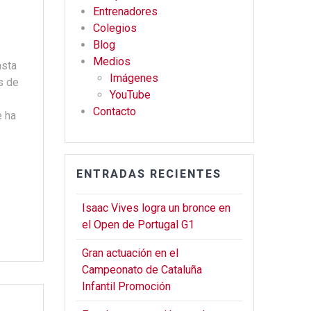
o
m
Entrenadores
Colegios
k
Blog
Medios
asta
Imágenes
s de
YouTube
Contacto
 ha
ENTRADAS RECIENTES
Isaac Vives logra un bronce en
el Open de Portugal G1
Gran actuación en el
Campeonato de Cataluña
Infantil Promoción