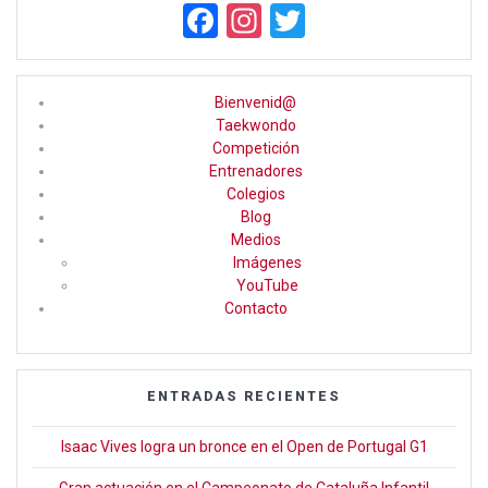
F
In
T
a
st
wi
ce
a
tt
Bienvenid@
b
gr
er
Taekwondo
Competición
o
a
Entrenadores
o
m
Colegios
Blog
k
Medios
Imágenes
YouTube
Contacto
ENTRADAS RECIENTES
Isaac Vives logra un bronce en el Open de Portugal G1
Gran actuación en el Campeonato de Cataluña Infantil