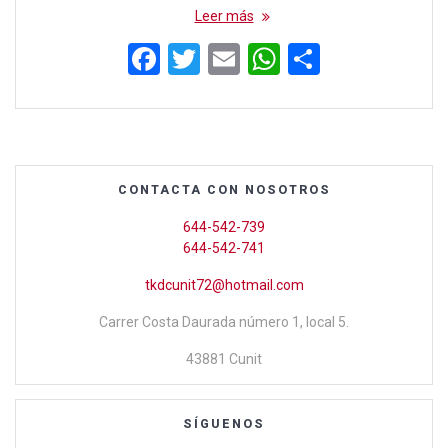
Leer más
F
T
E
W
C
a
wi
m
h
o
ce
tt
ail
at
m
b
er
s
p
o
A
ar
CONTACTA CON NOSOTROS
o
p
tir
644-542-739
k
p
644-542-741
tkdcunit72@hotmail.com
Carrer Costa Daurada número 1, local 5.
43881 Cunit
SÍGUENOS