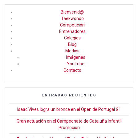
ce
a
tt
Bienvenid@
b
gr
er
Taekwondo
Competición
o
a
Entrenadores
o
m
Colegios
Blog
k
Medios
Imágenes
YouTube
Contacto
ENTRADAS RECIENTES
Isaac Vives logra un bronce en el Open de Portugal G1
Gran actuación en el Campeonato de Cataluña Infantil
Promoción