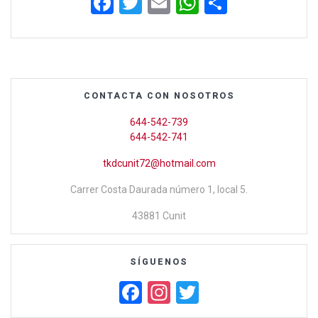
F
T
E
W
C
a
wi
m
h
o
ce
tt
ail
at
m
b
er
s
p
o
A
ar
CONTACTA CON NOSOTROS
o
p
tir
644-542-739
k
p
644-542-741
tkdcunit72@hotmail.com
Carrer Costa Daurada número 1, local 5.
43881 Cunit
SÍGUENOS
F
In
T
a
st
wi