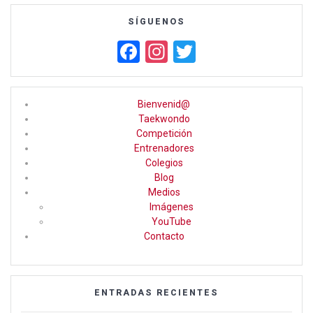
SÍGUENOS
F
In
T
a
st
wi
ce
a
tt
Bienvenid@
b
gr
er
Taekwondo
Competición
o
a
Entrenadores
o
m
Colegios
Blog
k
Medios
Imágenes
YouTube
Contacto
ENTRADAS RECIENTES