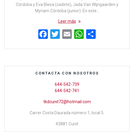
Córdoba y Eva Blesa (cadete), Jada Van Wijngaarden y
Myriam Córdoba (junior). En este…
Leer más
F
T
E
W
C
a
wi
m
h
o
ce
tt
ail
at
m
b
er
s
p
o
A
ar
CONTACTA CON NOSOTROS
o
p
tir
644-542-739
k
p
644-542-741
tkdcunit72@hotmail.com
Carrer Costa Daurada número 1, local 5.
43881 Cunit