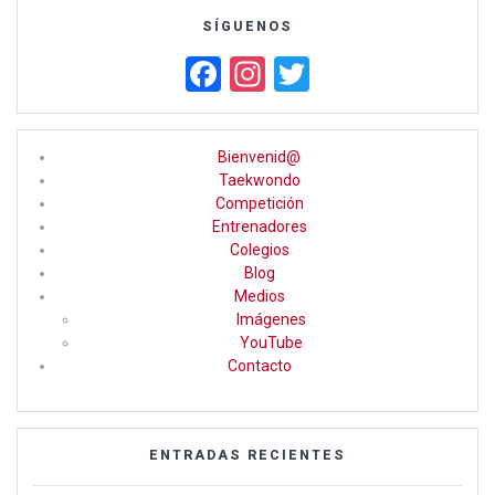
SÍGUENOS
F
In
T
a
st
wi
ce
a
tt
Bienvenid@
b
gr
er
Taekwondo
Competición
o
a
Entrenadores
o
m
Colegios
Blog
k
Medios
Imágenes
YouTube
Contacto
ENTRADAS RECIENTES