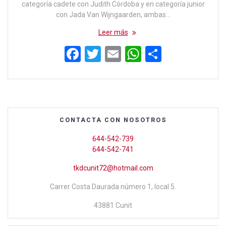
categoría cadete con Judith Córdoba y en categoría junior
con Jada Van Wijngaarden, ambas…
Leer más
F
T
E
W
C
a
wi
m
h
o
ce
tt
ail
at
m
b
er
s
p
o
A
ar
CONTACTA CON NOSOTROS
o
p
tir
644-542-739
k
p
644-542-741
tkdcunit72@hotmail.com
Carrer Costa Daurada número 1, local 5.
43881 Cunit