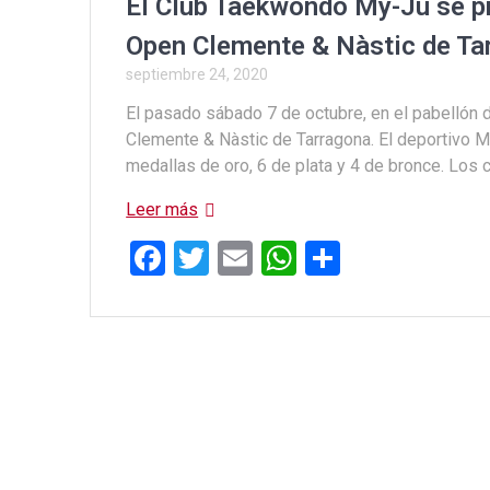
El Club Taekwondo My-Ju se p
Open Clemente & Nàstic de Ta
septiembre 24, 2020
El pasado sábado 7 de octubre, en el pabellón
Clemente & Nàstic de Tarragona. El deportivo 
medallas de oro, 6 de plata y 4 de bronce. Los
Leer más
F
T
E
W
C
a
wi
m
h
o
ce
tt
ail
at
m
b
er
s
p
o
A
ar
o
p
tir
k
p