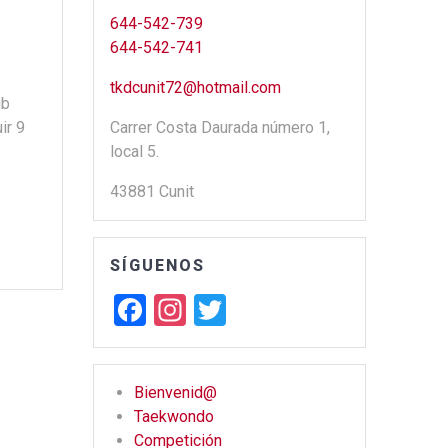
644-542-739
644-542-741
tkdcunit72@hotmail.com
ub
ir 9
Carrer Costa Daurada número 1,
local 5.
43881 Cunit
SÍGUENOS
F
In
T
a
st
wi
ce
a
tt
Bienvenid@
b
gr
er
Taekwondo
o
a
Competición