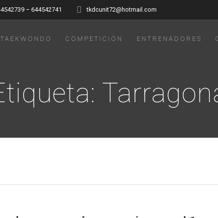
44542739 – 644542741
tkdcunit72@hotmail.com
TAEKWONDO
COMPETICIÓN
ENTRENADORES
Etiqueta:
Tarragon