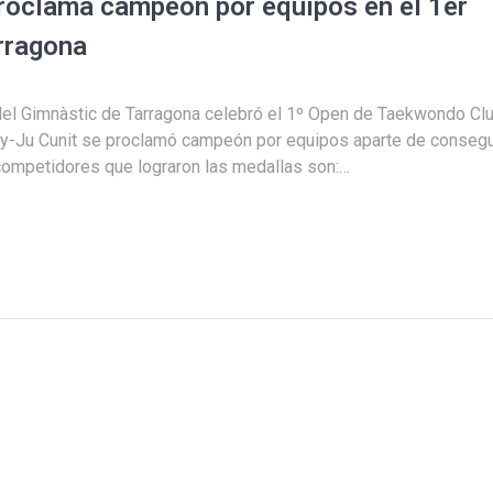
roclama campeón por equipos en el 1er
rragona
 del Gimnàstic de Tarragona celebró el 1º Open de Taekwondo Cl
My-Ju Cunit se proclamó campeón por equipos aparte de consegu
 competidores que lograron las medallas son:…