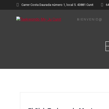
Saltar
Carrer Costa Daurada número 1, local 5. 43881 Cunit
6
al
contenido
BIENVENID@