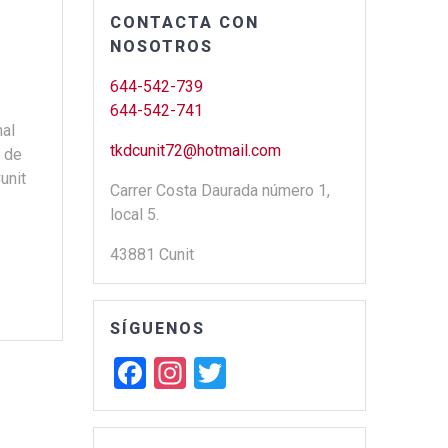
CONTACTA CON
NOSOTROS
644-542-739
644-542-741
nal
tkdcunit72@hotmail.com
s de
unit
Carrer Costa Daurada número 1,
local 5.
43881 Cunit
SÍGUENOS
F
In
T
a
st
wi
ce
a
tt