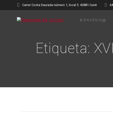
Saltar
Carrer Costa Daurada número 1, local 5. 43881 Cunit
6
al
contenido
BIENVENID@
Etiqueta:
XV