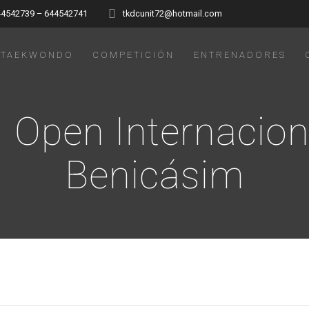
44542739 – 644542741
tkdcunit72@hotmail.com
TAEKWONDO
COMPETICIÓN
ENTRENADORES
I Open Internacion
Benicásim