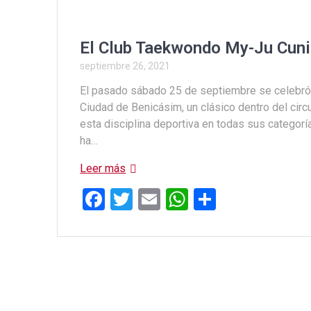
El Club Taekwondo My-Ju Cuni
septiembre 26, 2021
El pasado sábado 25 de septiembre se celebró 
Ciudad de Benicásim, un clásico dentro del cir
esta disciplina deportiva en todas sus categorí
ha…
Leer más
F
T
E
W
C
a
wi
m
h
o
ce
tt
ail
at
m
b
er
s
p
o
A
ar
o
p
tir