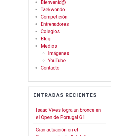
Bienvenid@
b
gr
er
Taekwondo
o
a
Competición
o
m
Entrenadores
Colegios
k
Blog
Medios
Imágenes
YouTube
Contacto
ENTRADAS RECIENTES
Isaac Vives logra un bronce en
el Open de Portugal G1
Gran actuación en el