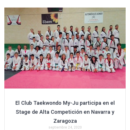
ce
tt
ail
at
m
b
er
s
p
o
A
ar
o
p
tir
k
p
El Club Taekwondo My-Ju participa en el
Stage de Alta Competición en Navarra y
Zaragoza
septiembre 24, 2020