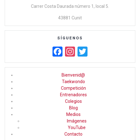
Carrer Costa Daurada número 1, local 5.
43881 Cunit
SÍGUENOS
F
In
T
a
st
wi
ce
a
tt
Bienvenid@
b
gr
er
Taekwondo
Competición
o
a
Entrenadores
o
m
Colegios
Blog
k
Medios
Imágenes
YouTube
Contacto