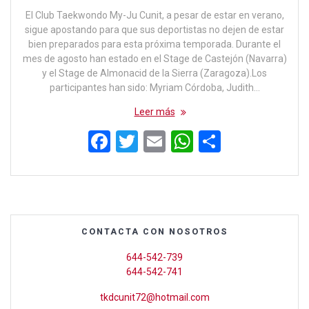
El Club Taekwondo My-Ju Cunit, a pesar de estar en verano,
sigue apostando para que sus deportistas no dejen de estar
bien preparados para esta próxima temporada. Durante el
mes de agosto han estado en el Stage de Castejón (Navarra)
y el Stage de Almonacid de la Sierra (Zaragoza).Los
participantes han sido: Myriam Córdoba, Judith…
Leer más
F
T
E
W
C
a
wi
m
h
o
ce
tt
ail
at
m
b
er
s
p
o
A
ar
CONTACTA CON NOSOTROS
o
p
tir
644-542-739
k
p
644-542-741
tkdcunit72@hotmail.com