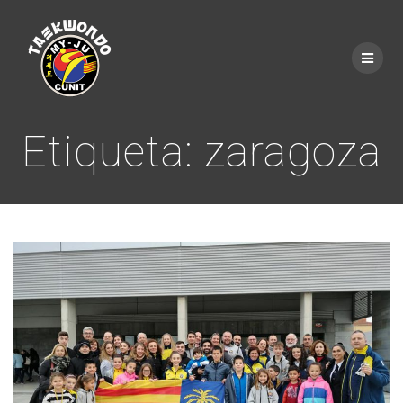
Saltar
al
contenido
Etiqueta:
zaragoza