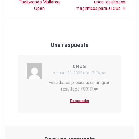
Taekwondo Mallorca
unos resultados
entradas
Open
magníficos para el club
Una respuesta
CHUS
octubre 20, 2022 a las 7:06 pm
Felicidades preciosa, es un gran
resultado 👏👏👏❤️
Responder