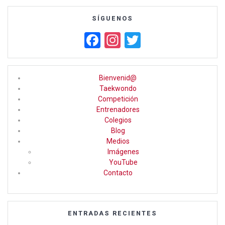
SÍGUENOS
F
In
T
a
st
wi
ce
a
tt
Bienvenid@
b
gr
er
Taekwondo
Competición
o
a
Entrenadores
o
m
Colegios
Blog
k
Medios
Imágenes
YouTube
Contacto
ENTRADAS RECIENTES