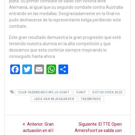
plata. Su primer combate se saldó con victoria ante
Alemania, al igual que su segundo combate contra Australia
entrando en las medallas. Desgraciadamente en la final no
pudo deshacerse de la representante belga perdiendo este
combate.
Este gran resultado demuestra la gran progresión que está
teniendo nuestra alumna en la alta competición y que
deseamos que esta continúe siempre mejorando lo
conseguido hasta ahora.
F
T
E
W
C
a
wi
m
h
o
ce
tt
ail
at
m
CLUB TAEKWONDO MY-JU CUNIT
CUNIT
DUTCH OPEN 2022
b
er
s
p
JADA VAN WIJNGAARDEN
TAEKWONDO
o
A
ar
o
p
tir
Navegación
k
Entrada
p
Siguiente
Anterior:
Gran
Siguiente:
El TTE Open
anterior:
entrada:
de
actuación en el I
Amersfoort se salda con