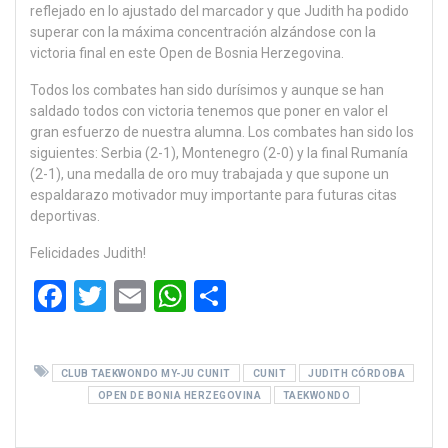
reflejado en lo ajustado del marcador y que Judith ha podido
superar con la máxima concentración alzándose con la
victoria final en este Open de Bosnia Herzegovina.
Todos los combates han sido durísimos y aunque se han
saldado todos con victoria tenemos que poner en valor el
gran esfuerzo de nuestra alumna. Los combates han sido los
siguientes: Serbia (2-1), Montenegro (2-0) y la final Rumanía
(2-1), una medalla de oro muy trabajada y que supone un
espaldarazo motivador muy importante para futuras citas
deportivas.
Felicidades Judith!
F
T
E
W
C
a
wi
m
h
o
ce
tt
ail
at
m
CLUB TAEKWONDO MY-JU CUNIT
CUNIT
JUDITH CÓRDOBA
b
er
s
p
OPEN DE BONIA HERZEGOVINA
TAEKWONDO
o
A
ar