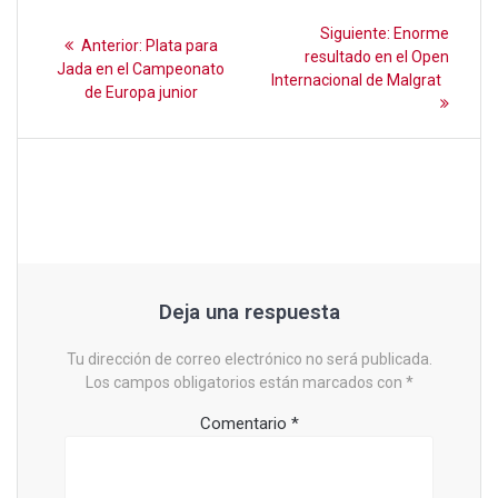
o
p
tir
Navegación
k
p
Siguiente
Siguiente:
Enorme
Entrada
Anterior:
Plata para
entrada:
de
resultado en el Open
anterior:
Jada en el Campeonato
Internacional de Malgrat
de Europa junior
entradas
Deja una respuesta
Tu dirección de correo electrónico no será publicada.
Los campos obligatorios están marcados con
*
Comentario
*