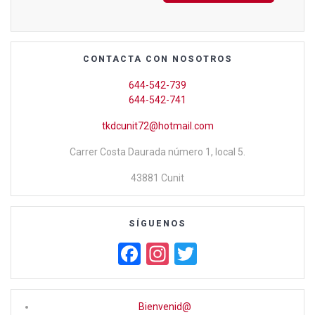
CONTACTA CON NOSOTROS
644-542-739
644-542-741
tkdcunit72@hotmail.com
Carrer Costa Daurada número 1, local 5.
43881 Cunit
SÍGUENOS
F
In
T
a
st
wi
ce
a
tt
Bienvenid@