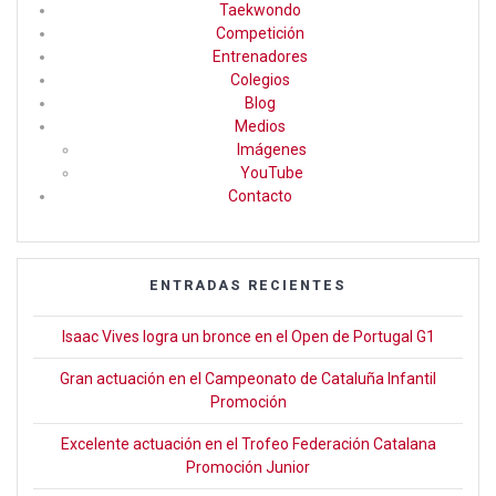
b
gr
er
Taekwondo
Competición
o
a
Entrenadores
o
m
Colegios
Blog
k
Medios
Imágenes
YouTube
Contacto
ENTRADAS RECIENTES
Isaac Vives logra un bronce en el Open de Portugal G1
Gran actuación en el Campeonato de Cataluña Infantil
Promoción
Excelente actuación en el Trofeo Federación Catalana
Promoción Junior