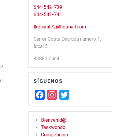
644-542-739
644-542-741
tkdcunit72@hotmail.com
Carrer Costa Daurada número 1,
local 5.
43881 Cunit
ro
te
SÍGUENOS
F
In
T
a
st
wi
ce
a
tt
Bienvenid@
b
gr
er
Taekwondo
o
a
Competición