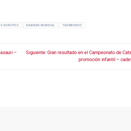
NG EUROPEO
RANKING MUNDIAL
TAEKWONDO
Siguiente
asauri –
Siguiente:
Gran resultado en el Campeonato de Cat
entrada:
promoción infantil – cade