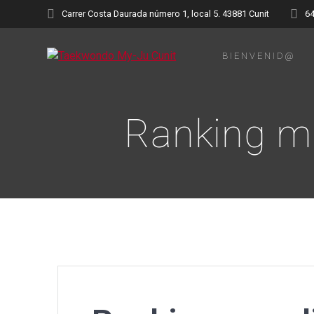
Saltar
Carrer Costa Daurada número 1, local 5. 43881 Cunit
6
al
contenido
BIENVENID@
Ranking mu