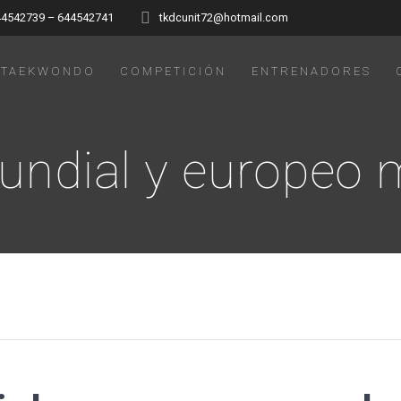
44542739 – 644542741
tkdcunit72@hotmail.com
TAEKWONDO
COMPETICIÓN
ENTRENADORES
ndial y europeo m