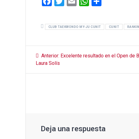
F
T
E
W
C
a
wi
m
h
o
ce
tt
ail
at
m
CLUB TAEKWONDO MY-JU CUNIT
b
er
s
p
CUNIT
RANKI
o
A
ar
o
p
tir
Navegación
Entrada
Anterior:
Excelente resultado en el Open de B
k
p
anterior:
de
Laura Solís
entradas
Deja una respuesta