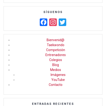
SÍGUENOS
F
In
T
a
st
wi
ce
a
tt
Bienvenid@
b
gr
er
Taekwondo
Competición
o
a
Entrenadores
o
m
Colegios
Blog
k
Medios
Imágenes
YouTube
Contacto
ENTRADAS RECIENTES