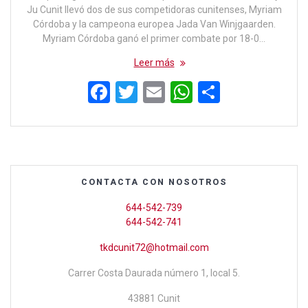
Ju Cunit llevó dos de sus competidoras cunitenses, Myriam
Córdoba y la campeona europea Jada Van Winjgaarden.
Myriam Córdoba ganó el primer combate por 18-0…
Leer más
F
T
E
W
C
a
wi
m
h
o
ce
tt
ail
at
m
b
er
s
p
o
A
ar
CONTACTA CON NOSOTROS
o
p
tir
644-542-739
k
p
644-542-741
tkdcunit72@hotmail.com
Carrer Costa Daurada número 1, local 5.
43881 Cunit