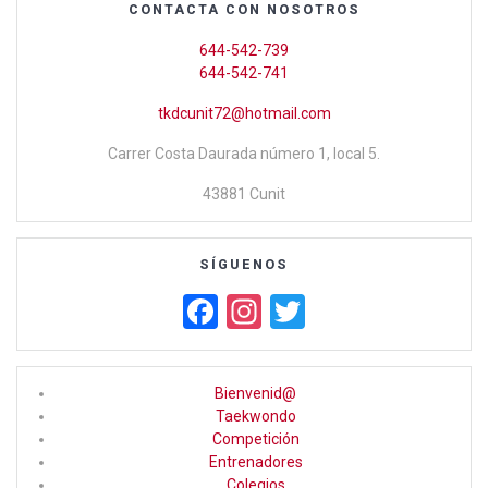
o
A
ar
CONTACTA CON NOSOTROS
o
p
tir
644-542-739
k
p
644-542-741
tkdcunit72@hotmail.com
Carrer Costa Daurada número 1, local 5.
43881 Cunit
SÍGUENOS
F
In
T
a
st
wi
ce
a
tt
Bienvenid@
b
gr
er
Taekwondo
Competición
o
a
Entrenadores
o
m
Colegios