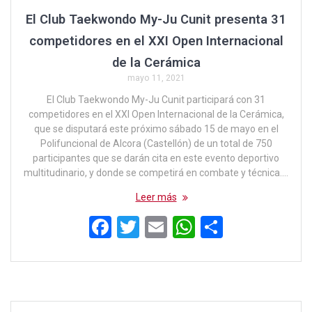
El Club Taekwondo My-Ju Cunit presenta 31
competidores en el XXI Open Internacional
de la Cerámica
mayo 11, 2021
El Club Taekwondo My-Ju Cunit participará con 31
competidores en el XXI Open Internacional de la Cerámica,
que se disputará este próximo sábado 15 de mayo en el
Polifuncional de Alcora (Castellón) de un total de 750
participantes que se darán cita en este evento deportivo
multitudinario, y donde se competirá en combate y técnica.…
Leer más
F
T
E
W
C
a
wi
m
h
o
ce
tt
ail
at
m
b
er
s
p