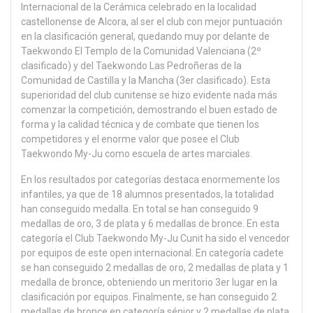
Internacional de la Cerámica celebrado en la localidad
castellonense de Alcora, al ser el club con mejor puntuación
en la clasificación general, quedando muy por delante de
Taekwondo El Templo de la Comunidad Valenciana (2º
clasificado) y del Taekwondo Las Pedroñeras de la
Comunidad de Castilla y la Mancha (3er clasificado). Esta
superioridad del club cunitense se hizo evidente nada más
comenzar la competición, demostrando el buen estado de
forma y la calidad técnica y de combate que tienen los
competidores y el enorme valor que posee el Club
Taekwondo My-Ju como escuela de artes marciales.
En los resultados por categorías destaca enormemente los
infantiles, ya que de 18 alumnos presentados, la totalidad
han conseguido medalla. En total se han conseguido 9
medallas de oro, 3 de plata y 6 medallas de bronce. En esta
categoría el Club Taekwondo My-Ju Cunit ha sido el vencedor
por equipos de este open internacional. En categoría cadete
se han conseguido 2 medallas de oro, 2 medallas de plata y 1
medalla de bronce, obteniendo un meritorio 3er lugar en la
clasificación por equipos. Finalmente, se han conseguido 2
medallas de bronce en categoría sénior y 2 medallas de plata