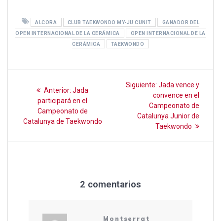
a
wi
m
h
o
ce
tt
ail
at
m
ALCORA
CLUB TAEKWONDO MY-JU CUNIT
GANADOR DEL
b
er
s
p
OPEN INTERNACIONAL DE LA CERÁMICA
OPEN INTERNACIONAL DE LA
o
A
ar
CERÁMICA
TAEKWONDO
o
p
tir
k
p
Navegación
Siguiente
Siguiente:
Jada vence y
Entrada
Anterior:
Jada
entrada:
de
convence en el
anterior:
participará en el
Campeonato de
Campeonato de
entradas
Catalunya Junior de
Catalunya de Taekwondo
Taekwondo
2 comentarios
Montserrat