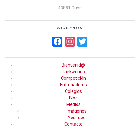
43881 Cunit
SÍGUENOS
F
In
T
a
st
wi
ce
a
tt
Bienvenid@
b
gr
er
Taekwondo
Competición
o
a
Entrenadores
o
m
Colegios
Blog
k
Medios
Imágenes
YouTube
Contacto