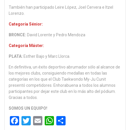
También han participado Leire López, Joel Cervera e Itzel
Lorenzo.
Categoría Sénior:
BRONCE:
David Lorente y Pedro Mendoza
Categoría Máster:
PLATA:
Esther Bajo y Marc Llorca.
En definitiva, un éxito deportivo abrumador sólo al alcance de
los mejores clubs, consiguiendo medallas en todas las
categorías en los que el Club Taekwondo My-Ju Cunit
presentó competidores. Enhorabuena a todos los alumnos
participantes por dejar este club en lo más alto del pódium.
Gracias a todos.
SOMOS UN EQUIPO!
F
T
E
W
C