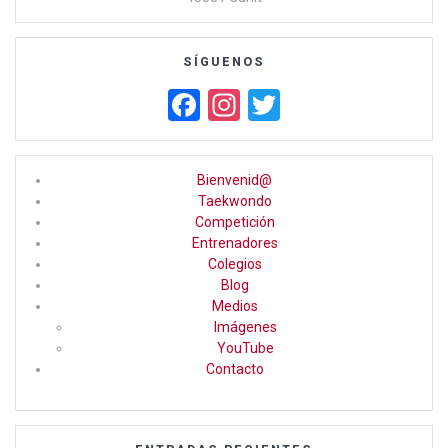
SÍGUENOS
F
In
T
a
st
wi
ce
a
tt
Bienvenid@
b
gr
er
Taekwondo
Competición
o
a
Entrenadores
o
m
Colegios
Blog
k
Medios
Imágenes
YouTube
Contacto