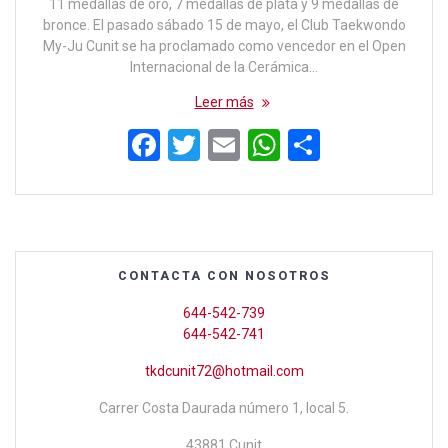
11 medallas de oro, 7 medallas de plata y 9 medallas de
bronce. El pasado sábado 15 de mayo, el Club Taekwondo
My-Ju Cunit se ha proclamado como vencedor en el Open
Internacional de la Cerámica…
Leer más
F
T
E
W
C
a
wi
m
h
o
ce
tt
ail
at
m
b
er
s
p
o
A
ar
CONTACTA CON NOSOTROS
o
p
tir
644-542-739
k
p
644-542-741
tkdcunit72@hotmail.com
Carrer Costa Daurada número 1, local 5.
43881 Cunit