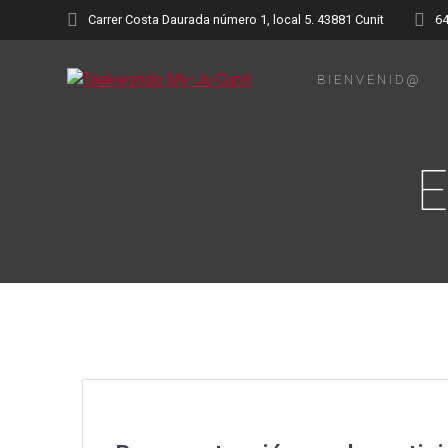
Saltar
Carrer Costa Daurada número 1, local 5. 43881 Cunit
6
al
contenido
BIENVENID@
E