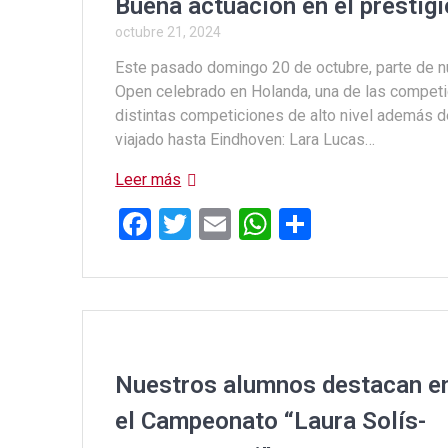
Buena actuación en el presti
octubre 21, 2024
Este pasado domingo 20 de octubre, parte de nu
Open celebrado en Holanda, una de las competi
distintas competiciones de alto nivel además d
viajado hasta Eindhoven: Lara Lucas…
Leer más
F
T
E
W
C
a
wi
m
h
o
ce
tt
ail
at
m
b
er
s
p
o
A
ar
o
p
tir
Nuestros alumnos destacan e
k
p
el Campeonato “Laura Solís-