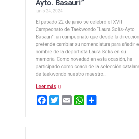
Ayto. Basauri”
junio 24, 2024
El pasado 22 de junio se celebró el XVII
Campeonato de Taekwondo “Laura Solís-Ayto.
Basauri”, un campeonato que desde la direcció
pretende cambiar su nomenclatura para añadir e
nombre de la deportista Laura Solís en su
memoria. Como novedad en esta ocasión, ha
participado como coach de la selección catalan
de taekwondo nuestro maestro…
Leer más
F
T
E
W
C
a
wi
m
h
o
ce
tt
ail
at
m
b
er
s
p