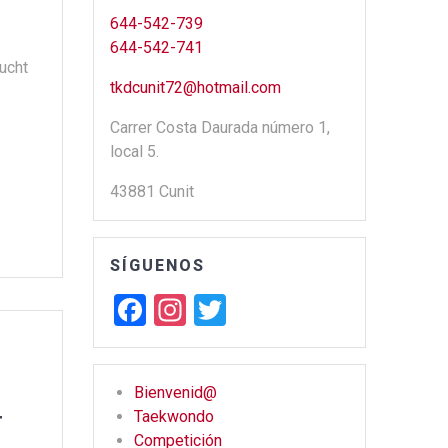
644-542-739
644-542-741
ucht
tkdcunit72@hotmail.com
Carrer Costa Daurada número 1,
local 5.
43881 Cunit
SÍGUENOS
F
In
T
a
st
wi
ce
a
tt
Bienvenid@
b
gr
er
r
Taekwondo
o
a
Competición