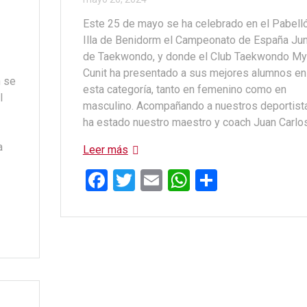
Este 25 de mayo se ha celebrado en el Pabell
Illa de Benidorm el Campeonato de España Jun
de Taekwondo, y donde el Club Taekwondo My
Cunit ha presentado a sus mejores alumnos en
n se
esta categoría, tanto en femenino como en
l
masculino. Acompañando a nuestros deportist
ha estado nuestro maestro y coach Juan Carlo
a
Leer más
F
T
E
W
C
a
wi
m
h
o
ce
tt
ail
at
m
b
er
s
p
o
A
ar
o
p
tir