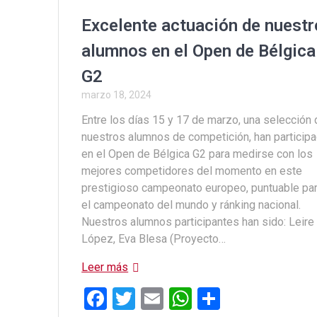
o
A
ar
o
p
tir
Excelente actuación de nuest
k
p
alumnos en el Open de Bélgica
G2
marzo 18, 2024
Entre los días 15 y 17 de marzo, una selección
nuestros alumnos de competición, han particip
en el Open de Bélgica G2 para medirse con los
mejores competidores del momento en este
prestigioso campeonato europeo, puntuable pa
el campeonato del mundo y ránking nacional.
Nuestros alumnos participantes han sido: Leire
López, Eva Blesa (Proyecto…
Leer más
F
T
E
W
C