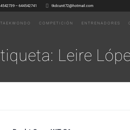
44542739 – 644542741
tkdcunit72@hotmail.com
TAEKWONDO
COMPETICIÓN
ENTRENADORES
tiqueta:
Leire Lóp