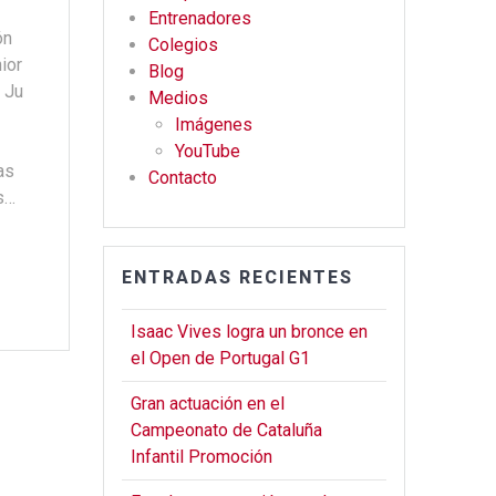
o
m
Entrenadores
ón
Colegios
k
ior
Blog
 Ju
Medios
Imágenes
YouTube
as
Contacto
s…
ENTRADAS RECIENTES
Isaac Vives logra un bronce en
el Open de Portugal G1
Gran actuación en el
Campeonato de Cataluña
Infantil Promoción