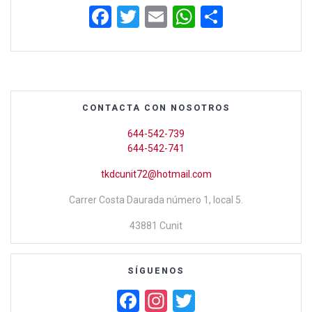
F
T
E
W
C
a
wi
m
h
o
ce
tt
ail
at
m
b
er
s
p
o
A
ar
CONTACTA CON NOSOTROS
o
p
tir
644-542-739
k
p
644-542-741
tkdcunit72@hotmail.com
Carrer Costa Daurada número 1, local 5.
43881 Cunit
SÍGUENOS
F
In
T