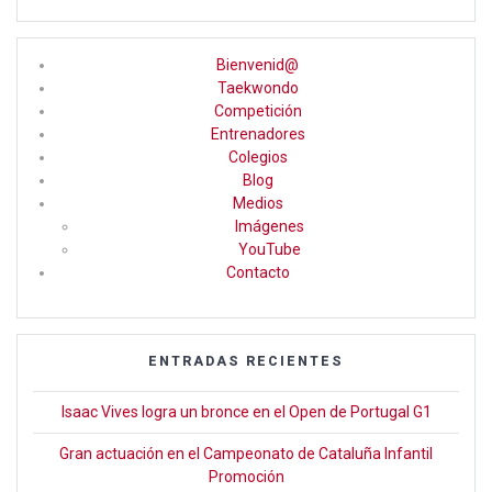
a
st
wi
ce
a
tt
Bienvenid@
b
gr
er
Taekwondo
Competición
o
a
Entrenadores
o
m
Colegios
Blog
k
Medios
Imágenes
YouTube
Contacto
ENTRADAS RECIENTES
Isaac Vives logra un bronce en el Open de Portugal G1
Gran actuación en el Campeonato de Cataluña Infantil
Promoción