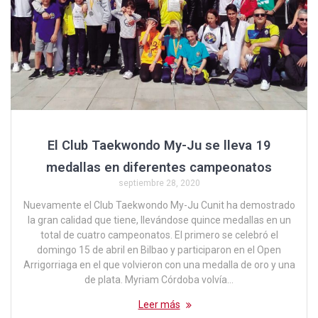
El Club Taekwondo My-Ju se lleva 19
medallas en diferentes campeonatos
septiembre 28, 2020
Nuevamente el Club Taekwondo My-Ju Cunit ha demostrado
la gran calidad que tiene, llevándose quince medallas en un
total de cuatro campeonatos. El primero se celebró el
domingo 15 de abril en Bilbao y participaron en el Open
Arrigorriaga en el que volvieron con una medalla de oro y una
de plata. Myriam Córdoba volvía…
Leer más