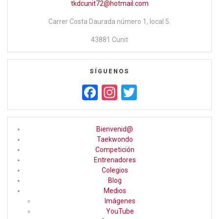
tkdcunit72@hotmail.com
Carrer Costa Daurada número 1, local 5.
43881 Cunit
SÍGUENOS
F
In
T
a
st
wi
ce
a
tt
Bienvenid@
b
gr
er
Taekwondo
Competición
o
a
Entrenadores
o
m
Colegios
Blog
k
Medios
Imágenes
YouTube