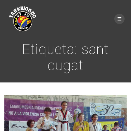
Saltar
al
contenido
Etiqueta:
sant
cugat