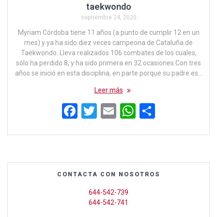
taekwondo
septiembre 24, 2020
Myriam Córdoba tiene 11 años (a punto de cumplir 12 en un
mes) y ya ha sido diez veces campeona de Cataluña de
Taekwondo. Lleva realizados 106 combates de los cuales,
sólo ha perdido 8, y ha sido primera en 32 ocasiones.Con tres
años se inició en esta disciplina, en parte porque su padre es…
Leer más
F
T
E
W
C
a
wi
m
h
o
ce
tt
ail
at
m
b
er
s
p
o
A
ar
CONTACTA CON NOSOTROS
o
p
tir
644-542-739
k
p
644-542-741