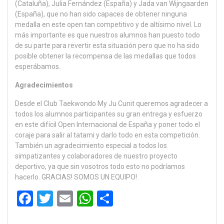
(Cataluña), Julia Fernández (España) y Jada van Wijngaarden
(España), que no han sido capaces de obtener ninguna
medalla en este open tan competitivo y de altísimo nivel. Lo
más importante es que nuestros alumnos han puesto todo
de su parte para revertir esta situación pero que no ha sido
posible obtener la recompensa de las medallas que todos
esperábamos.
Agradecimientos
Desde el Club Taekwondo My Ju Cunit queremos agradecer a
todos los alumnos participantes su gran entrega y esfuerzo
en este difícil Open Internacional de España y poner todo el
coraje para salir al tatami y darlo todo en esta competición.
También un agradecimiento especial a todos los
simpatizantes y colaboradores de nuestro proyecto
deportivo, ya que sin vosotros todo esto no podríamos
hacerlo. GRACIAS! SOMOS UN EQUIPO!
F
T
E
W
C
a
wi
m
h
o