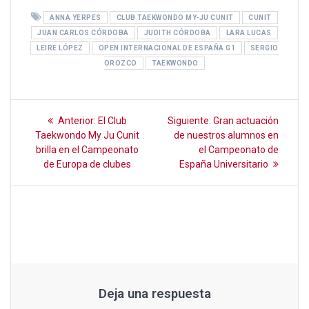
ce
tt
ail
at
m
ANNA YERPES
CLUB TAEKWONDO MY-JU CUNIT
CUNIT
b
er
s
p
JUAN CARLOS CÓRDOBA
JUDITH CÓRDOBA
LARA LUCAS
o
A
ar
LEIRE LÓPEZ
OPEN INTERNACIONAL DE ESPAÑA G1
SERGIO
OROZCO
TAEKWONDO
o
p
tir
k
p
Navegación
Entrada
Siguiente
Anterior:
El Club
Siguiente:
Gran actuación
anterior:
entrada:
de
Taekwondo My Ju Cunit
de nuestros alumnos en
brilla en el Campeonato
el Campeonato de
entradas
de Europa de clubes
España Universitario
Deja una respuesta