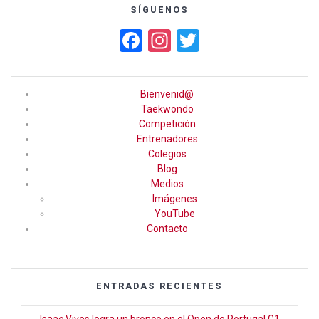
SÍGUENOS
F
In
T
a
st
wi
ce
a
tt
Bienvenid@
b
gr
er
Taekwondo
Competición
o
a
Entrenadores
o
m
Colegios
Blog
k
Medios
Imágenes
YouTube
Contacto
ENTRADAS RECIENTES