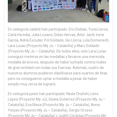
En categoría cadete han participado: Eric Doblas, Yuria Llorca,
Carla Heredia, Julia Lozano, Didac Hervas, Aitor Jardí, Irene
García, Adrià Escuder, Pol Soldado, Gio Llorca, Lola Domenech,
Lara Lucas (Proyecto My Ju – Cataluña) y Marc Soldado
(Proyecto My Ju – Cataluña). De todos ellos, solo Lara Lucas
consiguió meterse en las medallas y llevarse una merecida
medalla de bronce, después de haber luchado contra rivales
de gran entidad con todas sus fuerzas. Además, cuatro de
nuestros alumnos pudieron clasificarse para cuartos de final,
pero no consiguieron optar a medalla a pesar de haber
estado muy cerca de lograrlo.
En categoría junior han participado: Neda Chafehi, Leire
López (Proyecto My Ju), Gisela Gutiérrez (Proyecto My Ju –
Cataluña), Eva Blesa (Proyecto My Ju – Cataluña), Anna
Yerpes (Proyecto My Ju – Cataluña), Sergio Orozco
(Proyecto My Ju – Cataluña) y Judith Córdoba (Proyecto My