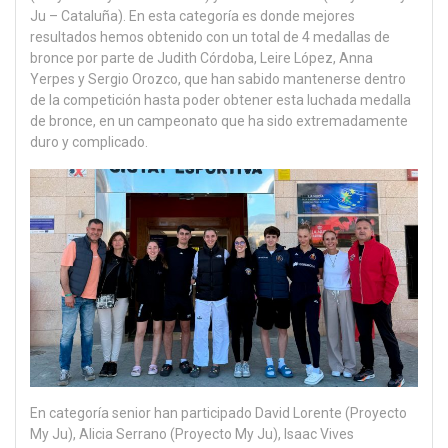
Ju – Cataluña). En esta categoría es donde mejores
resultados hemos obtenido con un total de 4 medallas de
bronce por parte de Judith Córdoba, Leire López, Anna
Yerpes y Sergio Orozco, que han sabido mantenerse dentro
de la competición hasta poder obtener esta luchada medalla
de bronce, en un campeonato que ha sido extremadamente
duro y complicado.
En categoría senior han participado David Lorente (Proyecto
My Ju), Alicia Serrano (Proyecto My Ju), Isaac Vives