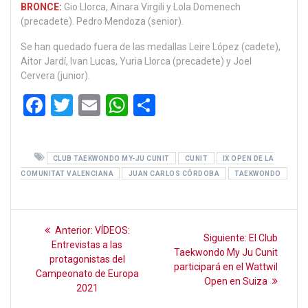
BRONCE:
Gio Llorca, Ainara Virgili y Lola Domenech
(precadete). Pedro Mendoza (senior).
Se han quedado fuera de las medallas Leire López (cadete),
Aitor Jardí, Ivan Lucas, Yuria Llorca (precadete) y Joel
Cervera (junior).
F
T
E
W
C
a
wi
m
h
o
ce
tt
ail
at
m
CLUB TAEKWONDO MY-JU CUNIT
CUNIT
IX OPEN DE LA
b
er
s
p
COMUNITAT VALENCIANA
JUAN CARLOS CÓRDOBA
TAEKWONDO
o
A
ar
o
p
tir
Navegación
k
Entrada
p
Anterior:
VÍDEOS:
Siguiente
Siguiente:
El Club
anterior:
de
Entrevistas a las
entrada:
Taekwondo My Ju Cunit
protagonistas del
participará en el Wattwil
entradas
Campeonato de Europa
Open en Suiza
2021