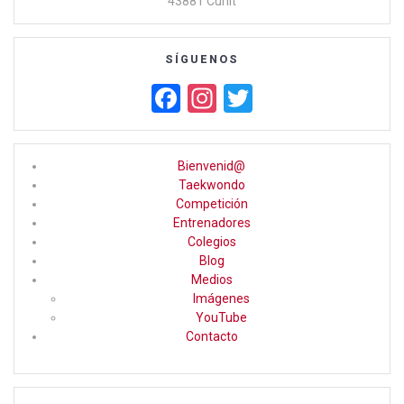
43881 Cunit
SÍGUENOS
F
In
T
a
st
wi
ce
a
tt
Bienvenid@
b
gr
er
Taekwondo
Competición
o
a
Entrenadores
o
m
Colegios
Blog
k
Medios
Imágenes
YouTube
Contacto