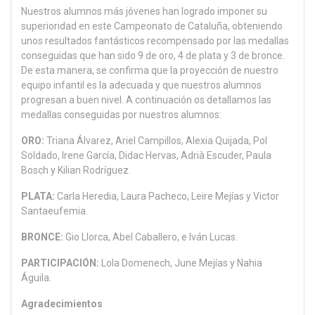
Nuestros alumnos más jóvenes han logrado imponer su
superioridad en este Campeonato de Cataluña, obteniendo
unos resultados fantásticos recompensado por las medallas
conseguidas que han sido 9 de oro, 4 de plata y 3 de bronce.
De esta manera, se confirma que la proyección de nuestro
equipo infantil es la adecuada y que nuestros alumnos
progresan a buen nivel. A continuación os detallamos las
medallas conseguidas por nuestros alumnos:
ORO:
Triana Álvarez, Ariel Campillos, Alexia Quijada, Pol
Soldado, Irene García, Didac Hervas, Adrià Escuder, Paula
Bosch y Kilian Rodríguez.
PLATA:
Carla Heredia, Laura Pacheco, Leire Mejías y Victor
Santaeufemia.
BRONCE:
Gio Llorca, Abel Caballero, e Iván Lucas.
PARTICIPACIÓN:
Lola Domenech, June Mejías y Nahia
Águila.
Agradecimientos