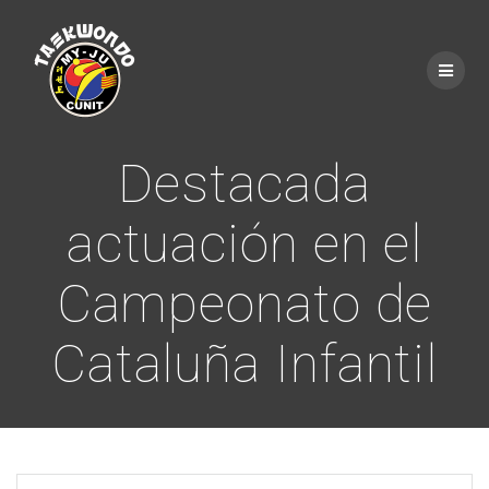
Saltar
al
contenido
Destacada
actuación en el
Campeonato de
Cataluña Infantil