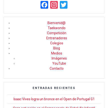
F
In
T
a
st
wi
ce
a
tt
Bienvenid@
b
gr
er
Taekwondo
Competición
o
a
Entrenadores
o
m
Colegios
Blog
k
Medios
Imágenes
YouTube
Contacto
ENTRADAS RECIENTES
Isaac Vives logra un bronce en el Open de Portugal G1