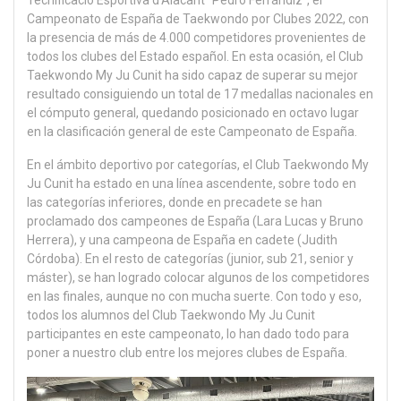
Tecnificació Esportiva d’Alacant “Pedro Ferrándiz”, el
Campeonato de España de Taekwondo por Clubes 2022, con
la presencia de más de 4.000 competidores provenientes de
todos los clubes del Estado español. En esta ocasión, el Club
Taekwondo My Ju Cunit ha sido capaz de superar su mejor
resultado consiguiendo un total de 17 medallas nacionales en
el cómputo general, quedando posicionado en octavo lugar
en la clasificación general de este Campeonato de España.
En el ámbito deportivo por categorías, el Club Taekwondo My
Ju Cunit ha estado en una línea ascendente, sobre todo en
las categorías inferiores, donde en precadete se han
proclamado dos campeones de España (Lara Lucas y Bruno
Herrera), y una campeona de España en cadete (Judith
Córdoba). En el resto de categorías (junior, sub 21, senior y
máster), se han logrado colocar algunos de los competidores
en las finales, aunque no con mucha suerte. Con todo y eso,
todos los alumnos del Club Taekwondo My Ju Cunit
participantes en este campeonato, lo han dado todo para
poner a nuestro club entre los mejores clubes de España.