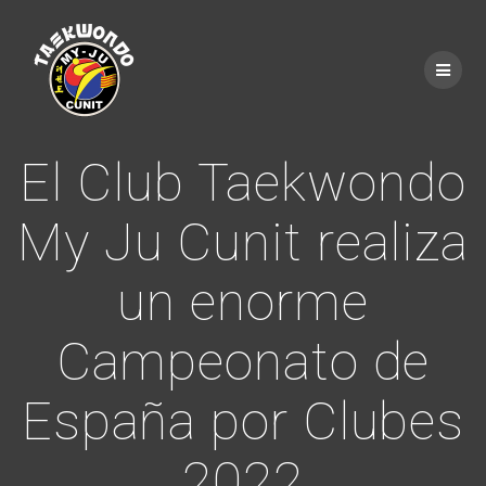
Saltar
al
contenido
El Club Taekwondo
My Ju Cunit realiza
un enorme
Campeonato de
España por Clubes
2022