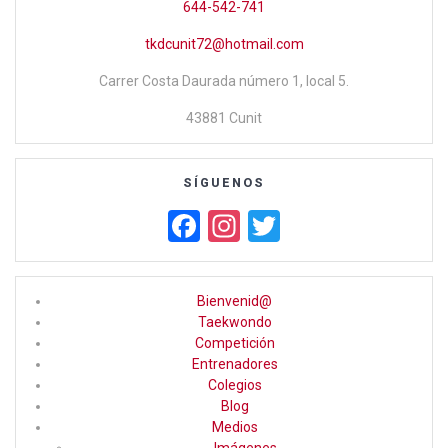
644-542-741
tkdcunit72@hotmail.com
Carrer Costa Daurada número 1, local 5.
43881 Cunit
SÍGUENOS
F
In
T
a
st
wi
ce
a
tt
Bienvenid@
b
gr
er
Taekwondo
Competición
o
a
Entrenadores
o
m
Colegios
Blog
k
Medios
Imágenes