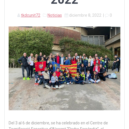
tkdcunit72
Noticias
diciembre 8, 2022
|
0
Del 3 al 6 de diciembre, se ha celebrado en el Centre de