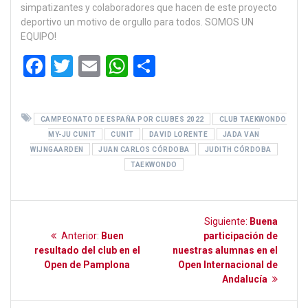
simpatizantes y colaboradores que hacen de este proyecto
deportivo un motivo de orgullo para todos. SOMOS UN
EQUIPO!
F
T
E
W
C
a
wi
m
h
o
ce
tt
ail
at
m
CAMPEONATO DE ESPAÑA POR CLUBES 2022
CLUB TAEKWONDO
b
er
s
p
MY-JU CUNIT
CUNIT
DAVID LORENTE
JADA VAN
o
A
ar
WIJNGAARDEN
JUAN CARLOS CÓRDOBA
JUDITH CÓRDOBA
TAEKWONDO
o
p
tir
k
p
Navegación
Siguiente
Siguiente:
Buena
Entrada
entrada:
de
Anterior:
Buen
participación de
anterior:
resultado del club en el
nuestras alumnas en el
entradas
Open de Pamplona
Open Internacional de
Andalucía