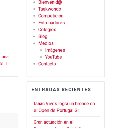
Bienvenid@
b
gr
er
Taekwondo
o
a
Competición
o
m
Entrenadores
Colegios
k
Blog
Medios
Imágenes
 una
YouTube
te
Contacto
ENTRADAS RECIENTES
Isaac Vives logra un bronce en
el Open de Portugal G1
Gran actuación en el