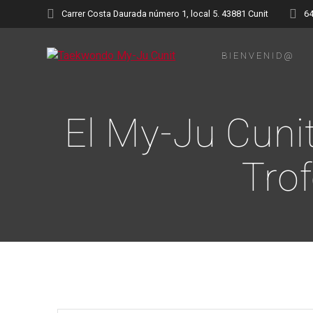
Saltar
Carrer Costa Daurada número 1, local 5. 43881 Cunit
6
al
contenido
BIENVENID@
El My-Ju Cunit
Trof