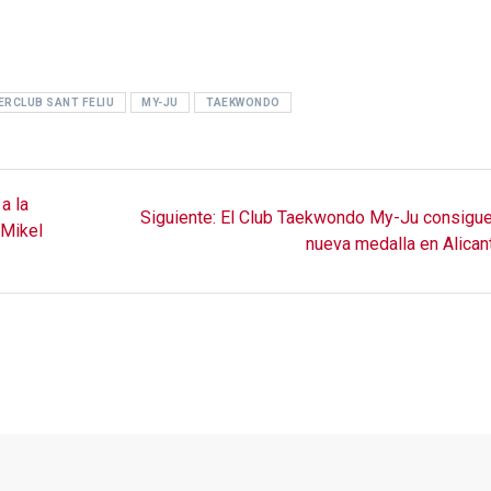
ERCLUB SANT FELIU
MY-JU
TAEKWONDO
a la
Siguiente
Siguiente:
El Club Taekwondo My-Ju consigue
Mikel
entrada:
nueva medalla en Alican