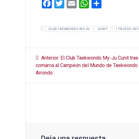
F
T
E
W
C
a
wi
m
h
o
ce
tt
ail
at
m
CLUB TAEKWONDO MY-JU
b
er
s
CUNIT
p
I TROFEO INT
o
A
ar
o
p
tir
Navegación
Entrada
Anterior:
El Club Taekwondo My-Ju Cunit trae 
k
p
anterior:
de
comarca al Campeón del Mundo de Taekwondo 
Arrondo
entradas
Deja una respuesta