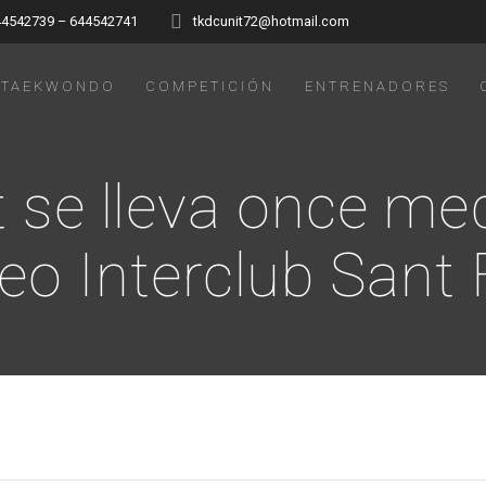
44542739 – 644542741
tkdcunit72@hotmail.com
TAEKWONDO
COMPETICIÓN
ENTRENADORES
 se lleva once med
eo Interclub Sant 