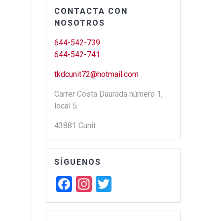
CONTACTA CON
NOSOTROS
644-542-739
644-542-741
tkdcunit72@hotmail.com
Carrer Costa Daurada número 1,
local 5.
43881 Cunit
SÍGUENOS
F
In
T
a
st
wi
ce
a
tt