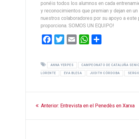
ponéis todos los alumnos en cada entrenamien
y reconocimientos que premian y dejan en un l
nuestros colaboradores por su apoyo a este p
proporciona. SOMOS UN EQUIPO!
F
T
E
W
C
a
wi
m
h
o
ce
tt
ail
at
m
ANNA YERPES
b
er
CAMPEONATO DE CATALUÑA SENI
s
p
LORENTE
EVA BLESA
JUDITH CÓRDOBA
SERGI
o
A
ar
o
p
tir
Navegación
k
p
Entrada
Anterior:
Entrevista en el Penedès en Xarxa
de
anterior:
entradas