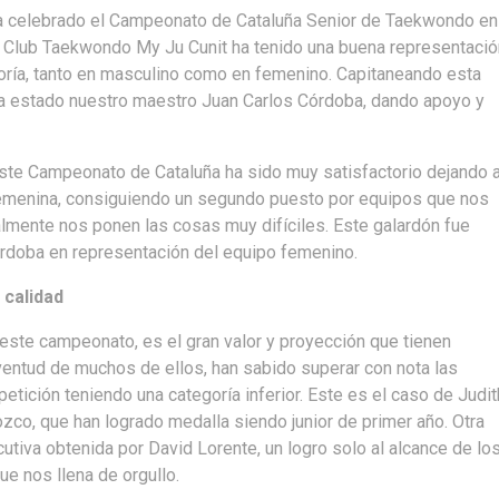
a celebrado el Campeonato de Cataluña Senior de Taekwondo en
l Club Taekwondo My Ju Cunit ha tenido una buena representació
ría, tanto en masculino como en femenino. Capitaneando esta
ha estado nuestro maestro Juan Carlos Córdoba, dando apoyo y
este Campeonato de Cataluña ha sido muy satisfactorio dejando a
a femenina, consiguiendo un segundo puesto por equipos que nos
almente nos ponen las cosas muy difíciles. Este galardón fue
rdoba en representación del equipo femenino.
 calidad
ste campeonato, es el gran valor y proyección que tienen
ventud de muchos de ellos, han sabido superar con nota las
tición teniendo una categoría inferior. Este es el caso de Judit
zco, que han logrado medalla siendo junior de primer año. Otra
cutiva obtenida por David Lorente, un logro solo al alcance de lo
e nos llena de orgullo.