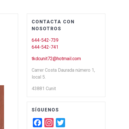
CONTACTA CON
NOSOTROS
644-542-739
644-542-741
tkdcunit72@hotmail.com
Carrer Costa Daurada número 1,
local 5.
43881 Cunit
SÍGUENOS
F
In
T