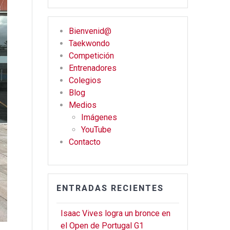
a
st
wi
ce
a
tt
Bienvenid@
b
gr
er
Taekwondo
o
a
Competición
o
m
Entrenadores
Colegios
k
Blog
Medios
Imágenes
YouTube
Contacto
ENTRADAS RECIENTES
Isaac Vives logra un bronce en
el Open de Portugal G1