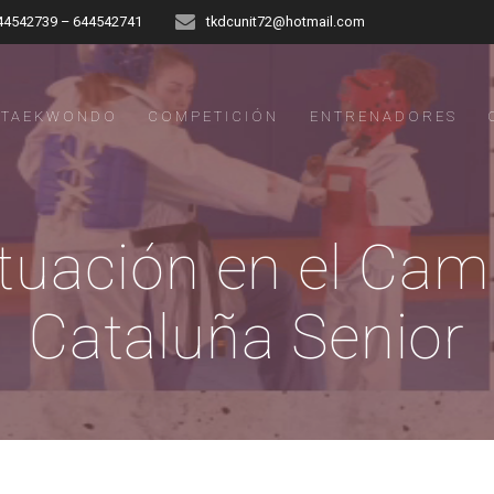
44542739 – 644542741
tkdcunit72@hotmail.com
TAEKWONDO
COMPETICIÓN
ENTRENADORES
tuación en el Cam
Cataluña Senior