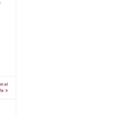
s
en el
ña