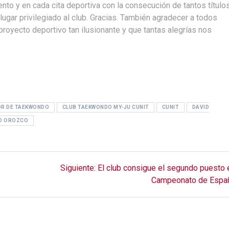
to y en cada cita deportiva con la consecución de tantos título
ugar privilegiado al club. Gracias. También agradecer a todos
royecto deportivo tan ilusionante y que tantas alegrías nos
OR DE TAEKWONDO
CLUB TAEKWONDO MY-JU CUNIT
CUNIT
DAVID
O OROZCO
Siguiente
Siguiente:
El club consigue el segundo puesto 
entrada:
Campeonato de Espa