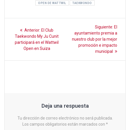
o
A
ar
OPEN DE WATTWIL
TAEKWONDO
o
p
tir
k
p
Navegación
Siguient
Siguiente:
El
Entrada
Anterior:
El Club
entrada:
de
ayuntamiento premia a
anterior:
Taekwondo My Ju Cunit
nuestro club por la mejor
participará en el Wattwil
entradas
promoción e impacto
Open en Suiza
municipal
Deja una respuesta
Tu dirección de correo electrónico no será publicada.
Los campos obligatorios están marcados con
*