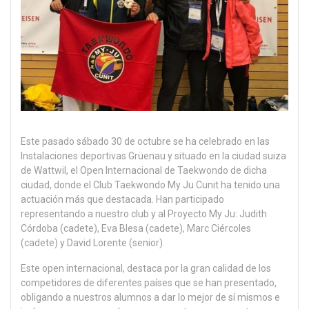
Este pasado sábado 30 de octubre se ha celebrado en las
Instalaciones deportivas Grüenau y situado en la ciudad suiza
de Wattwil, el Open Internacional de Taekwondo de dicha
ciudad, donde el Club Taekwondo My Ju Cunit ha tenido una
actuación más que destacada. Han participado
representando a nuestro club y al Proyecto My Ju: Judith
Córdoba (cadete), Eva Blesa (cadete), Marc Ciércoles
(cadete) y David Lorente (senior).
Este open internacional, destaca por la gran calidad de los
competidores de diferentes países que se han presentado,
obligando a nuestros alumnos a dar lo mejor de sí mismos e