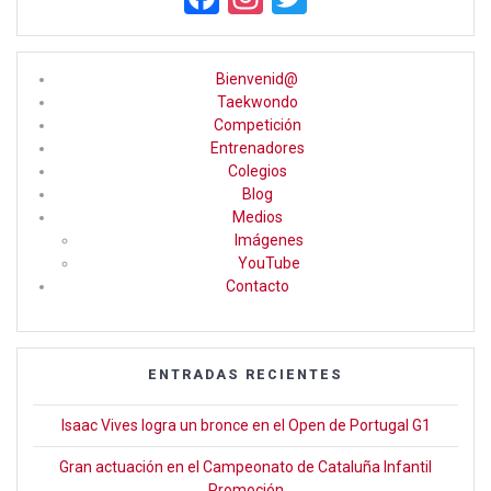
a
st
wi
ce
a
tt
Bienvenid@
b
gr
er
Taekwondo
Competición
o
a
Entrenadores
o
m
Colegios
Blog
k
Medios
Imágenes
YouTube
Contacto
ENTRADAS RECIENTES
Isaac Vives logra un bronce en el Open de Portugal G1
Gran actuación en el Campeonato de Cataluña Infantil
Promoción