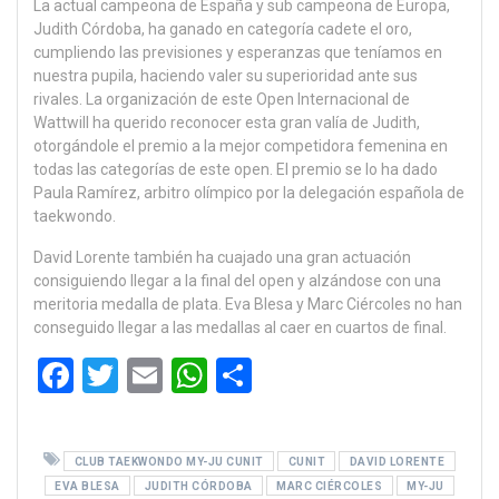
La actual campeona de España y sub campeona de Europa,
Judith Córdoba, ha ganado en categoría cadete el oro,
cumpliendo las previsiones y esperanzas que teníamos en
nuestra pupila, haciendo valer su superioridad ante sus
rivales. La organización de este Open Internacional de
Wattwill ha querido reconocer esta gran valía de Judith,
otorgándole el premio a la mejor competidora femenina en
todas las categorías de este open. El premio se lo ha dado
Paula Ramírez, arbitro olímpico por la delegación española de
taekwondo.
David Lorente también ha cuajado una gran actuación
consiguiendo llegar a la final del open y alzándose con una
meritoria medalla de plata. Eva Blesa y Marc Ciércoles no han
conseguido llegar a las medallas al caer en cuartos de final.
F
T
E
W
C
a
wi
m
h
o
ce
tt
ail
at
m
CLUB TAEKWONDO MY-JU CUNIT
CUNIT
DAVID LORENTE
b
er
s
p
EVA BLESA
JUDITH CÓRDOBA
MARC CIÉRCOLES
MY-JU