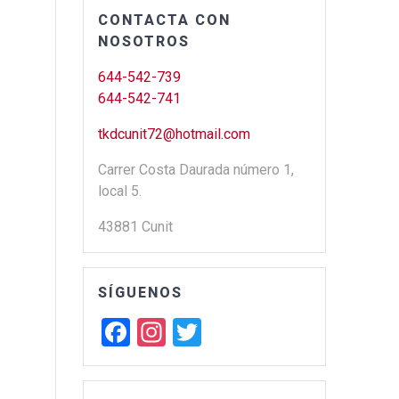
CONTACTA CON
NOSOTROS
d
644-542-739
644-542-741
tkdcunit72@hotmail.com
Carrer Costa Daurada número 1,
local 5.
43881 Cunit
SÍGUENOS
F
In
T
a
st
wi
ce
a
tt