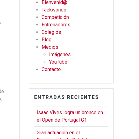
Bienvenid@
b
gr
er
Taekwondo
o
a
Competición
e
o
m
Entrenadores
Colegios
k
Blog
Medios
Imágenes
YouTube
Contacto
o
de
ENTRADAS RECIENTES
.
Isaac Vives logra un bronce en
el Open de Portugal G1
Gran actuación en el