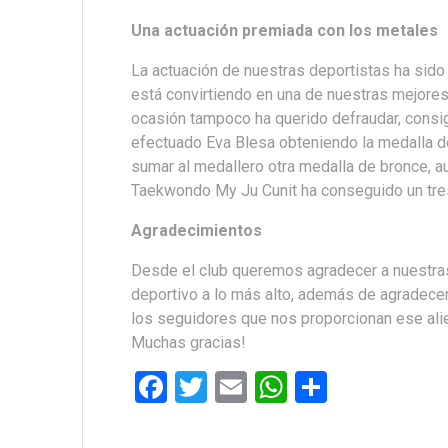
Una actuación premiada con los metales
La actuación de nuestras deportistas ha sido
está convirtiendo en una de nuestras mejores
ocasión tampoco ha querido defraudar, consigu
efectuado Eva Blesa obteniendo la medalla de
sumar al medallero otra medalla de bronce, au
Taekwondo My Ju Cunit ha conseguido un tres
Agradecimientos
Desde el club queremos agradecer a nuestras
deportivo a lo más alto, además de agradece
los seguidores que nos proporcionan ese ali
Muchas gracias!
F
T
E
W
C
a
wi
m
h
o