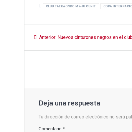
ce
tt
ail
at
m
CLUB TAEKWONDO MY-JU CUNIT
b
er
s
p
COPA INTERNACI
o
A
ar
o
p
tir
Navegación
k
p
Entrada
Anterior:
Nuevos cinturones negros en el clu
de
anterior:
entradas
Deja una respuesta
Tu dirección de correo electrónico no será pu
Comentario
*