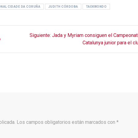
ONAL CIDADE DA CORUÑA
JUDITH CÓRDOBA
TAEKWONDO
Siguiente
Siguiente:
Jada y Myriam consiguen el Campeonat
b
entrada:
Catalunya junior para el cl
blicada.
Los campos obligatorios están marcados con
*