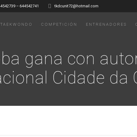
44542739 – 644542741
tkdcunit72@hotmail.com
TAEKWONDO
COMPETICIÓN
ENTRENADORES
ba gana con auto
acional Cidade da