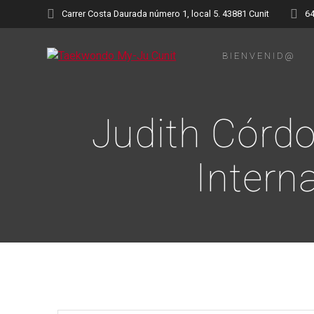
Saltar
Carrer Costa Daurada número 1, local 5. 43881 Cunit
6
al
contenido
BIENVENID@
Judith Córdo
Intern