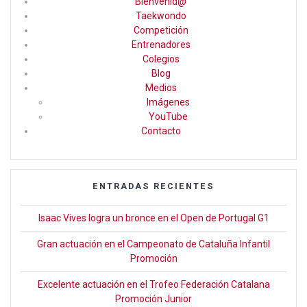
Bienvenid@
b
gr
er
Taekwondo
Competición
o
a
Entrenadores
o
m
Colegios
Blog
k
Medios
Imágenes
YouTube
Contacto
ENTRADAS RECIENTES
Isaac Vives logra un bronce en el Open de Portugal G1
Gran actuación en el Campeonato de Cataluña Infantil
Promoción
Excelente actuación en el Trofeo Federación Catalana
Promoción Junior