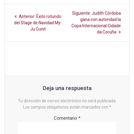
o
p
tir
Navegación
k
p
Siguiente
Siguiente:
Judith Córdoba
Entrada
Anterior:
Éxito rotundo
entrada:
de
gana con autoridad la
anterior:
del Stage de Navidad My-
Copa Internacional Cidade
Ju Cunit
entradas
da Coruña
Deja una respuesta
Tu dirección de correo electrónico no será publicada.
Los campos obligatorios están marcados con
*
Comentario
*