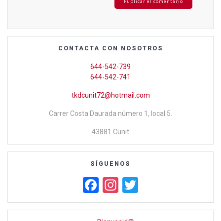
CONTACTA CON NOSOTROS
644-542-739
644-542-741
tkdcunit72@hotmail.com
Carrer Costa Daurada número 1, local 5.
43881 Cunit
SÍGUENOS
F
In
T
a
st
wi
ce
a
tt