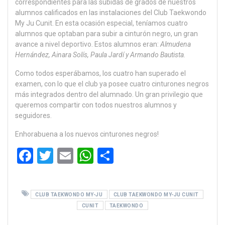
correspondientes para las subidas de grados de nuestros
alumnos calificados en las instalaciones del Club Taekwondo
My Ju Cunit. En esta ocasión especial, teníamos cuatro
alumnos que optaban para subir a cinturón negro, un gran
avance a nivel deportivo. Estos alumnos eran:
Almudena
Hernández, Ainara Solís, Paula Jardí y Armando Bautista.
Como todos esperábamos, los cuatro han superado el
examen, con lo que el club ya posee cuatro cinturones negros
más integrados dentro del alumnado. Un gran privilegio que
queremos compartir con todos nuestros alumnos y
seguidores.
Enhorabuena a los nuevos cinturones negros!
F
T
E
W
C
a
wi
m
h
o
ce
tt
ail
at
m
CLUB TAEKWONDO MY-JU
CLUB TAEKWONDO MY-JU CUNIT
b
er
s
p
CUNIT
TAEKWONDO
o
A
ar