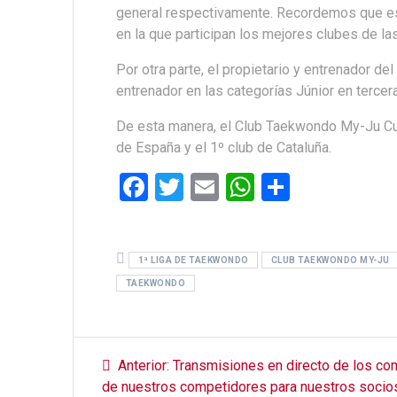
general respectivamente. Recordemos que est
en la que participan los mejores clubes de l
Por otra parte, el propietario y entrenador d
entrenador en las categorías Júnior en terce
De esta manera, el Club Taekwondo My-Ju Cun
de España y el 1º club de Cataluña.
F
T
E
W
C
a
wi
m
h
o
ce
tt
ail
at
m
1ª LIGA DE TAEKWONDO
b
er
s
CLUB TAEKWONDO MY-JU
p
TAEKWONDO
o
A
ar
o
p
tir
Navegación
k
p
Entrada
Anterior:
Transmisiones en directo de los c
anterior:
de nuestros competidores para nuestros socio