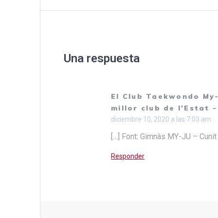
de
entradas
Una respuesta
El Club Taekwondo My-
millor club de l'Estat
diciembre 10, 2020 a las 7:03 am
[…] Font: Gimnàs MY-JU – Cunit 
Responder