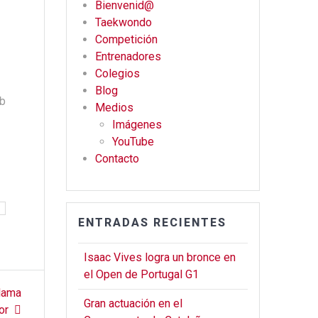
Bienvenid@
b
gr
er
Taekwondo
o
a
Competición
o
m
Entrenadores
Colegios
k
Blog
ub
Medios
Imágenes
YouTube
Contacto
ENTRADAS RECIENTES
Isaac Vives logra un bronce en
el Open de Portugal G1
clama
Gran actuación en el
or