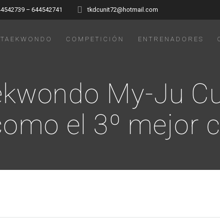
44542739 – 644542741
tkdcunit72@hotmail.com
TAEKWONDO
COMPETICIÓN
ENTRENADORES
ekwondo My-Ju Cu
omo el 3º mejor c