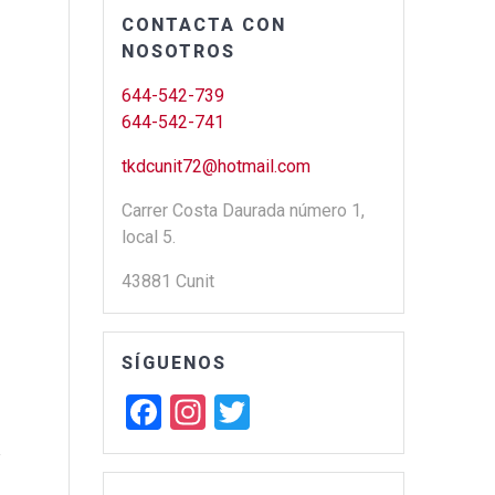
CONTACTA CON
NOSOTROS
644-542-739
644-542-741
tkdcunit72@hotmail.com
Carrer Costa Daurada número 1,
local 5.
43881 Cunit
SÍGUENOS
F
In
T
-
n
a
st
wi
y
ce
a
tt