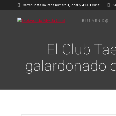
Saltar
Carrer Costa Daurada número 1, local 5. 43881 Cunit
6
al
contenido
BIENVENID@
El Club Ta
galardonado c