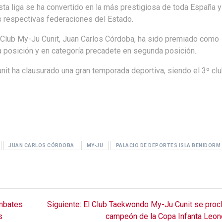
a liga se ha convertido en la más prestigiosa de toda España y
as respectivas federaciones del Estado.
el Club My-Ju Cunit, Juan Carlos Córdoba, ha sido premiado como
ra posición y en categoría precadete en segunda posición.
it ha clausurado una gran temporada deportiva, siendo el 3º cl
JUAN CARLOS CÓRDOBA
MY-JU
PALACIO DE DEPORTES ISLA BENIDORM
Siguiente
ombates
Siguiente:
El Club Taekwondo My-Ju Cunit se pro
entrada:
s
campeón de la Copa Infanta Leon